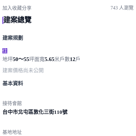
743 人瀏覽
加入收藏
分享
建案總覽
建案規劃
住
50～55
5.65
12
地坪
坪
面寬
米
戶數
戶
建案價格
尚未公開
基本資料
接待會館
台中市北屯區敦化三街
110號
基地地址