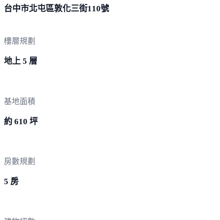
台中市北屯區敦化三街
110號
樓層規劃
地上 5 層
基地面積
約 610 坪
房數規劃
5 房