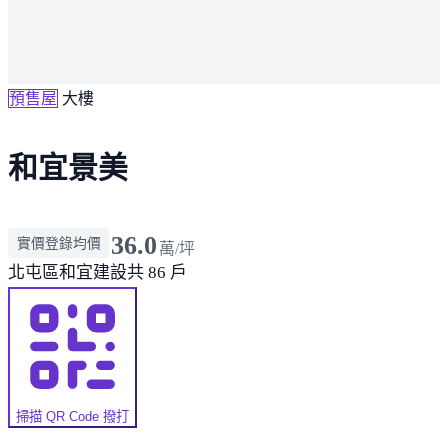
預售屋
大樓
和宜景美
36.0
實價登錄均價
萬/坪
北屯區
和宜建設
共 86 戶
掃描 QR Code 撥打