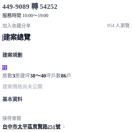
449-9089 轉 54252
服務時間 10:00～19:00
點擊上方掃描 QR Code 可快速撥打
954 人瀏覽
加入收藏
分享
建案總覽
建案規劃
住
3
38～40
86
房數
房
建坪
坪
戶數
戶
建案價格
尚未公開
基本資料
接待會館
台中市太平區育賢路
251號