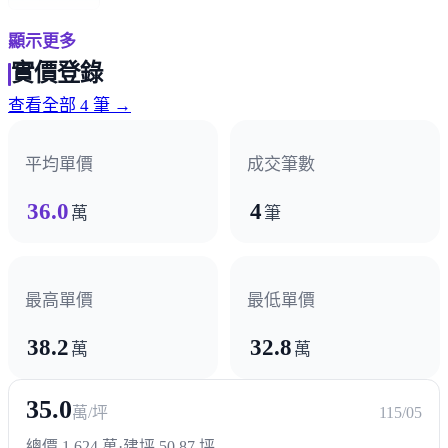
顯示更多
超商/賣場
實價登錄
全聯
COSTCO
楓康超市
東山黃昏市場
查看全部 4 筆 →
北屯軍功市場
平均單價
成交筆數
熱門商圈
36.0
4
萬
筆
東山路商圈
軍功路商圈
樹孝路商圈
景賢路商區
醫療機構
最高單價
最低單價
台中市立老人復健綜合醫院
國軍臺中總醫院
38.2
32.8
萬
萬
台中慈濟醫院
35.0
萬/坪
115/05
政府機構
總價 1,624 萬
·
建坪 50.87 坪