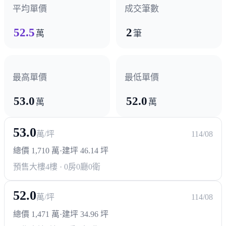
平均單價
成交筆數
52.5
2
萬
筆
最高單價
最低單價
53.0
52.0
萬
萬
53.0
萬/坪
114/08
總價 1,710 萬
·
建坪 46.14 坪
預售大樓
4樓 · 0房0廳0衛
52.0
萬/坪
114/08
總價 1,471 萬
·
建坪 34.96 坪