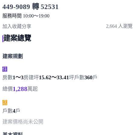
449-9089 轉 52531
服務時間 10:00～19:00
點擊上方掃描 QR Code 可快速撥打
2,664 人瀏覽
加入收藏
分享
建案總覽
建案規劃
住
1～3
15.62～33.41
360
房數
房
建坪
坪
戶數
戶
1,288
總價
萬起
店
4
戶數
戶
建案價格
尚未公開