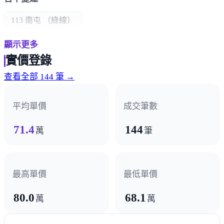
113 南屯 （綠線）
顯示更多
學區/學校
實價登錄
大新國小
大墩國中
惠文國中
查看全部 144 筆 →
公共建設
平均單價
成交筆數
南屯國民運動中心
文心森林公園
臺中國家歌劇院
71.4
144
萬
筆
七期市政中心
超商/賣場
最高單價
最低單價
萬家福
全聯
IKEA
小北百貨
COSTCO
80.0
68.1
萬
萬
楓康
迪卡儂
南屯市場
大墩黃昏市場
大進公有市場
文心黃昏市場