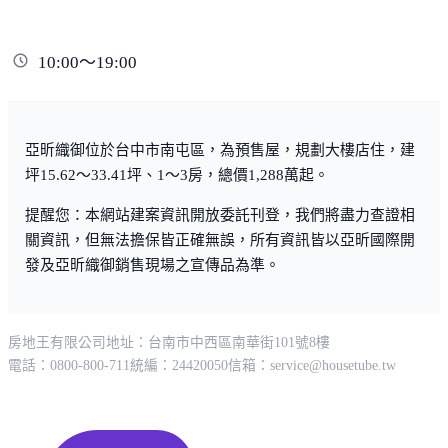
10:00～19:00
亞昕織御位於台中市南屯區，為預售屋，規劃大樓店住，建
坪15.62～33.41坪、1～3房，總價1,288萬起。
提醒您：本網站建案資訊開放委託刊登，我們將盡力查證相
關資訊，但無法擔保皆正確無誤，所有資訊皆以亞昕國際開
發及亞昕織御銷售現場之宣傳品為準。
房地王有限公司
地址：台南市中西區南華街101號8樓
電話：0800-800-711
統編：24420050
信箱：
service@housetube.tw