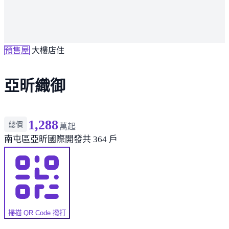
預售屋
大樓店住
亞昕織御
1,288
總價
萬起
南屯區
亞昕國際開發
共 364 戶
掃描 QR Code 撥打