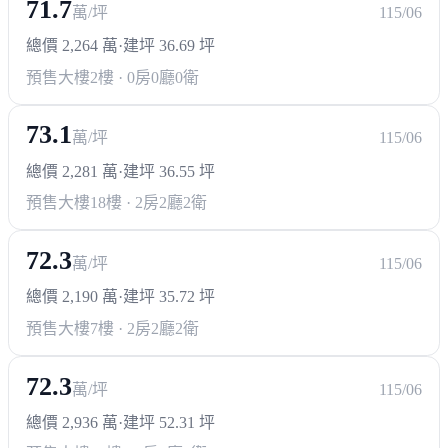
71.7
萬/坪
115/06
總價 2,264 萬
·
建坪 36.69 坪
熱門商圈
預售大樓
2樓 · 0房0廳0衛
公益路商圈
大墩路商圈
勤美商圈
七期商圈
73.1
萬/坪
115/06
醫療機構
總價 2,281 萬
·
建坪 36.55 坪
林新醫院
中山醫
預售大樓
18樓 · 2房2廳2衛
政府機構
72.3
萬/坪
115/06
區公所
行政院中部聯合服務中心
總價 2,190 萬
·
建坪 35.72 坪
內政部移民署中區事務大隊
預售大樓
7樓 · 2房2廳2衛
衛生福利部疾病管制署中區管制中心
72.3
萬/坪
115/06
總價 2,936 萬
·
建坪 52.31 坪