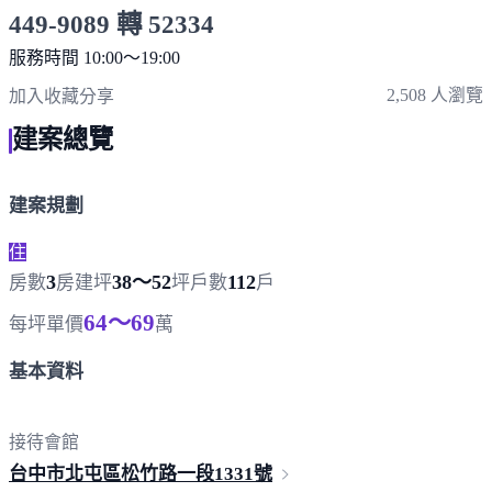
449-9089 轉 52334
服務時間 10:00～19:00
點擊上方掃描 QR Code 可快速撥打
2,508 人瀏覽
加入收藏
分享
建案總覽
建案規劃
住
3
38～52
112
房數
房
建坪
坪
戶數
戶
64～69
每坪單價
萬
基本資料
接待會館
台中市北屯區松竹路一段
1331號