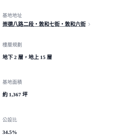
基地地址
崇德八路二段・敦和七街・敦
和六街
樓層規劃
地下 2 層，地上 15 層
基地面積
約 1,367 坪
公設比
34.5%