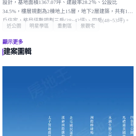
設計，基地面積1367.07坪、建蔽率28.2％、公設比
34.5%，樓層規劃為2棟地上15層，地下2層建築，共有112
戶住家，格局坪數規劃三房(38~43坪)、四房(48~53坪)。
近公園
明星學區
重劃區
景觀宅
車位共規劃160個平面車位，休閒設施有接待大廳、中庭
顯示更多
花園、空中花園、交誼廳、閱覽室、視聽室、健身房、瑜
建案圖輯
珈教室、廚藝教室、信箱區，結構採RC鋼筋混凝土。
周邊環境，車程約2分鐘即可抵達學區四張犁國小，距四
張犁國中約1分鐘車程，車程約3分鐘可至四張犁公園。
生活採買方面，車程約2分鐘可達四張犁黃昏市場、全聯
福利中心 台中敦化店，距好市多 北台中店約12分鐘車
程。