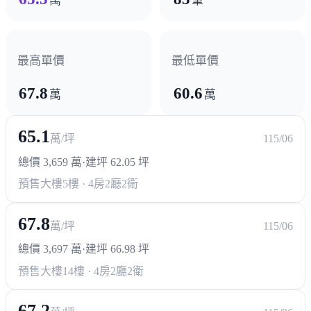
萬
筆
其他
漢神購物中心(興建中)
最高單價
最低單價
67.8
60.6
萬
萬
65.1
萬/坪
115/06
總價 3,659 萬
·
建坪 62.05 坪
預售大樓
5樓 · 4房2廳2衛
67.8
萬/坪
115/06
總價 3,697 萬
·
建坪 66.98 坪
預售大樓
14樓 · 4房2廳2衛
67.2