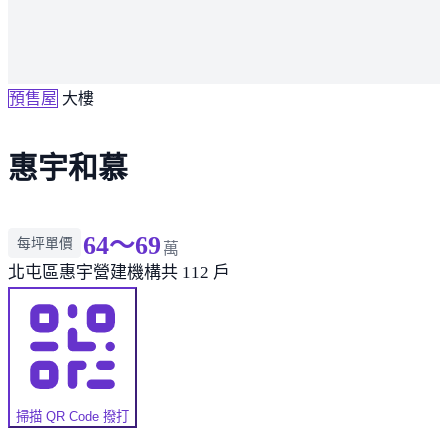
預售屋
大樓
惠宇和慕
64～69
每坪單價
萬
北屯區
惠宇營建機構
共 112 戶
掃描 QR Code 撥打