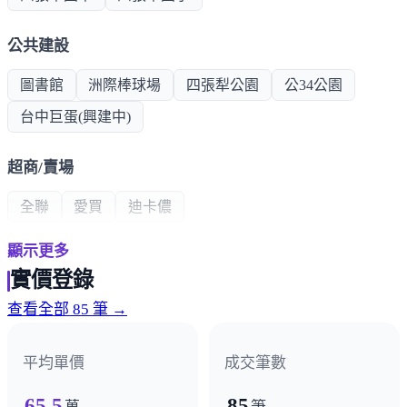
公共建設
圖書館
洲際棒球場
四張犁公園
公34公園
台中巨蛋(興建中)
超商/賣場
全聯
愛買
迪卡儂
顯示更多
熱門商圈
實價登錄
崇德商圈
四平商圈
中清水湳商圈
查看全部 85 筆 →
政府機構
平均單價
成交筆數
警察局
郵局
國稅局
消防隊
65.5
85