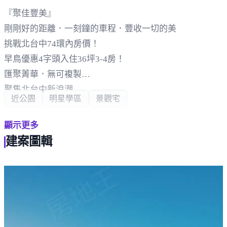
『聚佳豐美』
剛剛好的距離．一刻鐘的車程．豐收一切的美
挑戰北台中74環內房價！
早鳥優惠4字頭入住36坪3-4房！
匯聚菁華．無可複製
聚集北台中新浪潮
近公園
明星學區
景觀宅
—史詩大景即將開場—
顯示更多
「聚」富版圖 左擁『14期』．右享『機捷』雙核利多
建案圖輯
「聚」勢而生 2,107坪絕無僅有壓軸地王造鎮案
「聚」勢回潮 台74雙匝道、參國道、台鐵、捷運
「聚」星雲集 頭家明星國小學區、衛道國高中
「聚」利共榮 7大商圈現享完整生活機能
低建蔽率．高綠覆率．享受真正自在的生活品質
雙公園與基地S型綠帶廊道．引綠入室