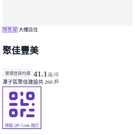
預售屋
大樓店住
聚佳豐美
41.1
實價登錄均價
萬/坪
潭子區
聚佳建設
共 260 戶
掃描 QR Code 撥打