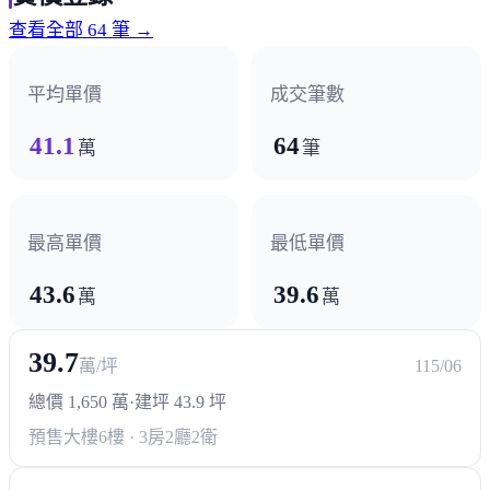
南興公園
洲際棒球場
潭子運動公園
查看全部 64 筆 →
臺中市立圖書館
平均單價
成交筆數
超商/賣場
41.1
64
萬
筆
全聯
好市多
大買家
美廉社
楓康超市
熱門商圈
最高單價
最低單價
昌平商圈
松竹商圈
崇德商圈
大買家商圈
43.6
39.6
萬
萬
頭家商圈
漢神洲際商圈
機捷好市多商圈
39.7
萬/坪
115/06
醫療機構
總價 1,650 萬
·
建坪 43.9 坪
慈濟醫院
預售大樓
6樓 · 3房2廳2衛
政府機構