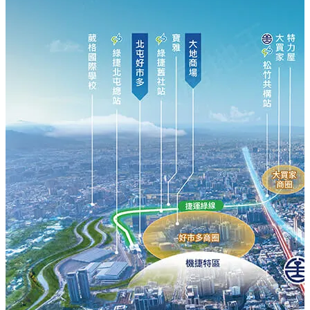
均質規劃3-4房．無限棟距與繁華視野
北台中74環內「極選地段，無懈可擊」