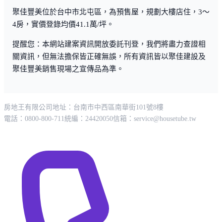
聚佳豐美位於台中市北屯區，為預售屋，規劃大樓店住，3～
4房，實價登錄均價41.1萬/坪。
提醒您：本網站建案資訊開放委託刊登，我們將盡力查證相
關資訊，但無法擔保皆正確無誤，所有資訊皆以聚佳建設及
聚佳豐美銷售現場之宣傳品為準。
房地王有限公司
地址：台南市中西區南華街101號8樓
電話：0800-800-711
統編：24420050
信箱：
service@housetube.tw