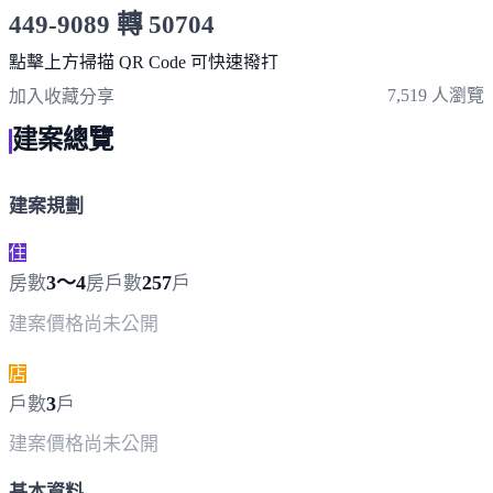
449-9089 轉 50704
服務時間 10:00～19:00
點擊上方掃描 QR Code 可快速撥打
7,519 人瀏覽
加入收藏
分享
建案總覽
建案規劃
住
3～4
257
房數
房
戶數
戶
建案價格
尚未公開
店
3
戶數
戶
建案價格
尚未公開
基本資料