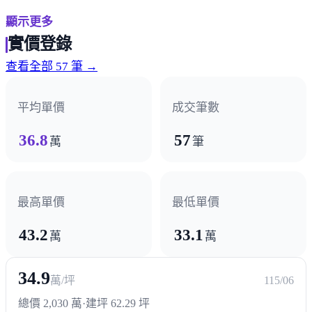
顯示更多
熱門商圈
實價登錄
東山商圈
軍功商圈
樹孝商圈
景賢商圈
查看全部 57 筆 →
醫療機構
平均單價
成交筆數
國軍總醫院
36.8
57
萬
筆
最高單價
最低單價
43.2
33.1
萬
萬
34.9
萬/坪
115/06
總價 2,030 萬
·
建坪 62.29 坪