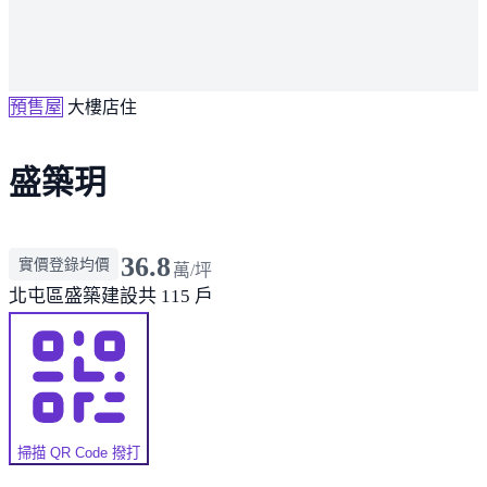
預售屋
大樓店住
盛築玥
36.8
實價登錄均價
萬/坪
北屯區
盛築建設
共 115 戶
掃描 QR Code 撥打