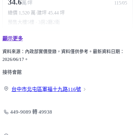
34.6
萬/坪
115/05
總價 1,520 萬
·
建坪 45.44 坪
預售大樓
5樓 · 3房2廳2衛
顯示更多
資料來源：內政部實價登錄，資料僅供參考。最新資料日期：
2026/06/17。
接待會館
台中市北屯區軍福十九路
116號
449-9089 轉 49938