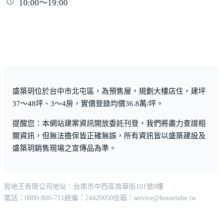
10:00～19:00
盛築玥位於台中市北屯區，為預售屋，規劃大樓店住，建坪
37～48坪、3～4房，實價登錄均價36.8萬/坪。
提醒您：本網站建案資訊開放委託刊登，我們將盡力查證相
關資訊，但無法擔保皆正確無誤，所有資訊皆以盛築建設及
盛築玥銷售現場之宣傳品為準。
房地王有限公司
地址：台南市中西區南華街101號8樓
電話：0800-800-711
統編：24420050
信箱：
service@housetube.tw