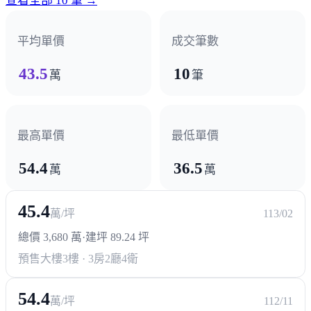
查看全部 10 筆 →
平均單價
成交筆數
43.5
10
萬
筆
最高單價
最低單價
54.4
36.5
萬
萬
45.4
萬/坪
113/02
總價 3,680 萬
·
建坪 89.24 坪
預售大樓
3樓 · 3房2廳4衛
54.4
萬/坪
112/11