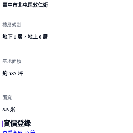
臺中市北屯區
敦仁街
樓層規劃
地下 1 層，地上 6 層
基地面積
約 537 坪
面寬
5.5 米
實價登錄