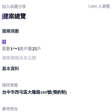
5,800 人瀏覽
加入收藏
分享
建案總覽
建案規劃
住
1～3
25
房數
房
戶數
戶
建案價格
尚未公開
基本資料
接待會館
台中市西屯區大隆路169號(預
約制)
基地地址