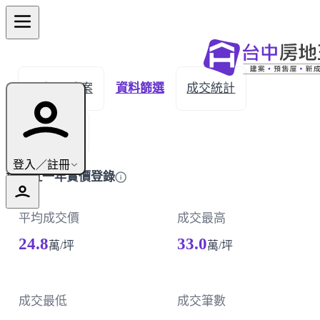
← 返回建案
資料篩選
成交統計
成交明細
登入／註冊
埔里近一年實價登錄
平均成交價
成交最高
24.8
33.0
萬/坪
萬/坪
成交最低
成交筆數