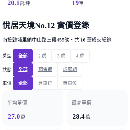
20.1
19
萬/坪
筆
悅居天境No.12 實價登錄
南投縣埔里鎮中山路三段455號・共
16
筆成交紀錄
房型
全部
2 房
3 房
4 房
狀態
全部
預售期
成屋期
車位
全部
含車位
無車位
平均單價
最高單價
27.0
28.4
萬
萬