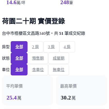
14.6
248
萬/坪
筆
荷園二十期 實價登錄
台中市梧棲區文昌路340號・共
51
筆成交紀錄
房型
全部
2 房
3 房
4 房
狀態
全部
預售期
成屋期
車位
全部
含車位
無車位
平均單價
最高單價
25.4
30.2
萬
萬