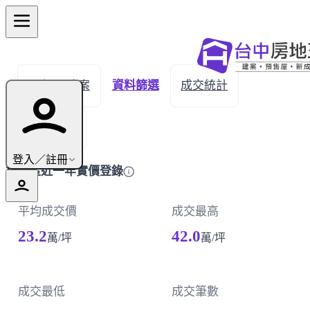
← 返回建案
資料篩選
成交統計
成交明細
登入／註冊
梧棲區近一年實價登錄
平均成交價
成交最高
23.2
42.0
萬/坪
萬/坪
成交最低
成交筆數