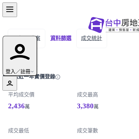
← 返回建案
資料篩選
成交統計
成交明細
登入／註冊
大雅區近一年實價登錄
平均成交價
成交最高
2,436
3,380
萬
萬
成交最低
成交筆數