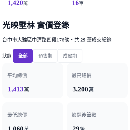
1,420
16
萬
筆
光映墅林 實價登錄
台中市大雅區中清路四段176號・共
29
筆成交紀錄
狀態
全部
預售期
成屋期
平均總價
最高總價
1,413
3,200
萬
萬
最低總價
篩選後筆數
1,060
29
萬
筆