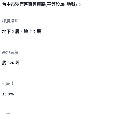
台中市沙鹿區東晉東路(平等段290
地號)
樓層規劃
地下 2 層，地上 7 層
基地面積
約 526 坪
公設比
33.8%