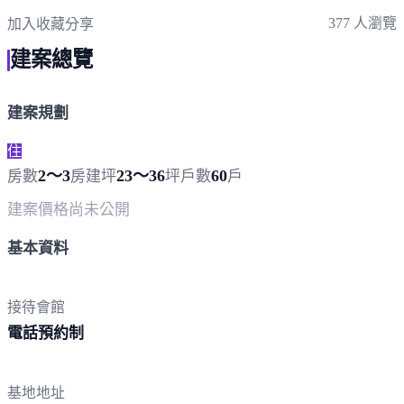
377 人瀏覽
加入收藏
分享
建案總覽
建案規劃
住
2～3
23～36
60
房數
房
建坪
坪
戶數
戶
建案價格
尚未公開
基本資料
接待會館
電話
預約制
基地地址