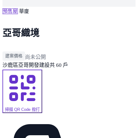
預售屋
華廈
亞哥織境
建案價格
尚未公開
沙鹿區
亞哥開發建設
共 60 戶
掃描 QR Code 撥打