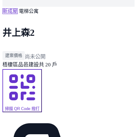
新成屋
電梯公寓
井上森2
建案價格
尚未公開
梧棲區
品邑建設
共 20 戶
掃描 QR Code 撥打