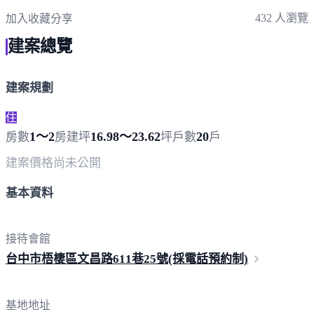
點擊上方掃描 QR Code 可快速撥打
432 人瀏覽
加入收藏
分享
建案總覽
建案規劃
住
1～2
16.98～23.62
20
房數
房
建坪
坪
戶數
戶
建案價格
尚未公開
基本資料
接待會館
台中市梧棲區文昌路611巷25號(採電話預
約制)
基地地址