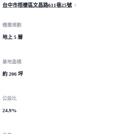
台中市梧棲區文昌路611巷
25號
樓層規劃
地上 5 層
基地面積
約 206 坪
公設比
24.9%