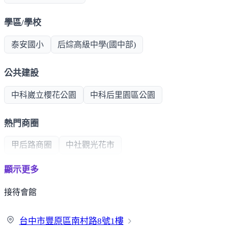
學區/學校
泰安國小
后綜高級中學(國中部)
公共建設
中科崴立櫻花公園
中科后里園區公園
熱門商圈
甲后路商圈
中社觀光花市
顯示更多
其他
接待會館
泰安鐵道文化園區
台中市豐原區南村路
8號1樓