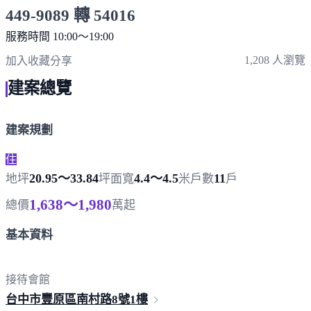
449-9089 轉 54016
服務時間 10:00～19:00
點擊上方掃描 QR Code 可快速撥打
1,208 人瀏覽
加入收藏
分享
建案總覽
建案規劃
住
20.95～33.84
4.4～4.5
11
地坪
坪
面寬
米
戶數
戶
1,638～1,980
總價
萬起
基本資料
接待會館
台中市豐原區南村路
8號1樓