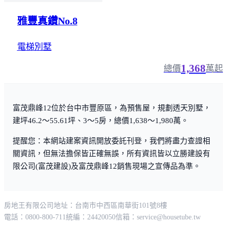
雅豐真鑽No.8
電梯別墅
1,368
總價
萬起
富茂鼎峰12位於台中市豐原區，為預售屋，規劃透天別墅，
建坪46.2～55.61坪、3～5房，總價1,638～1,980萬。
提醒您：本網站建案資訊開放委託刊登，我們將盡力查證相
關資訊，但無法擔保皆正確無誤，所有資訊皆以立勝建設有
限公司(富茂建設)及富茂鼎峰12銷售現場之宣傳品為準。
房地王有限公司
地址：台南市中西區南華街101號8樓
電話：0800-800-711
統編：24420050
信箱：
service@housetube.tw