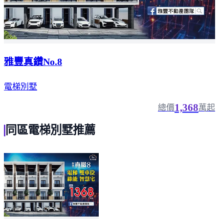
雅豐真鑽No.8
電梯別墅
1,368
總價
萬起
同區電梯別墅推薦