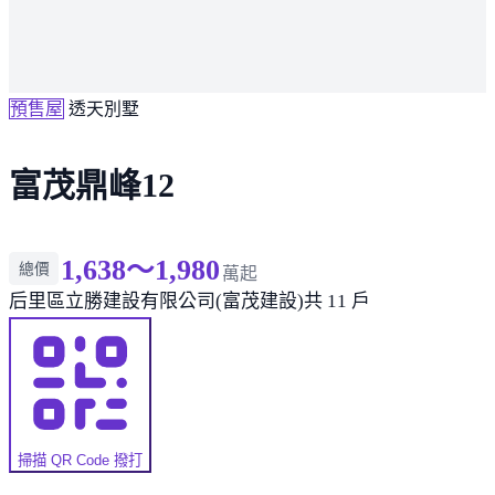
預售屋
透天別墅
富茂鼎峰12
1,638～1,980
總價
萬起
后里區
立勝建設有限公司(富茂建設)
共 11 戶
掃描 QR Code 撥打