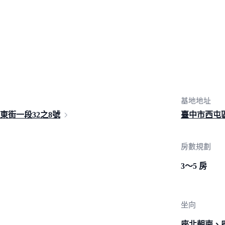
基地地址
堤東街一段
32之8號
臺中市西屯
房數規劃
3～5 房
坐向
座北朝南、