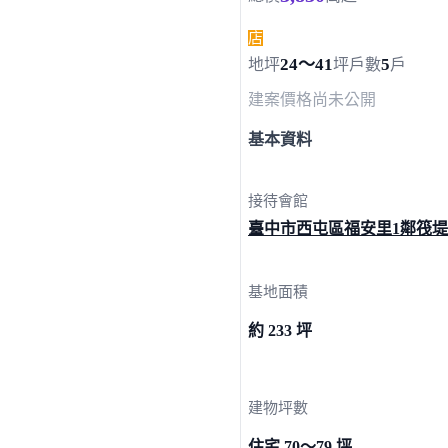
店
24～41
5
地坪
坪
戶數
戶
建案價格
尚未公開
基本資料
接待會館
臺中市西屯區福安里1鄰筏
基地面積
約 233 坪
建物坪數
住宅 70～79 坪