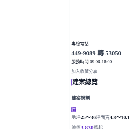
專線電話
449-9089 轉 53050
服務時間 09:00-18:00
點擊上方掃描 QR Code 可快
加入收藏
分享
建案總覽
建案規劃
住
25～36
4.8～10.
地坪
坪
面寬
3,830
總價
萬起