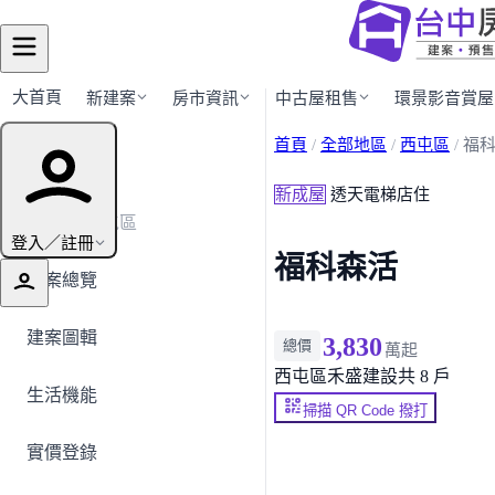
大首頁
新建案
房市資訊
中古屋租售
環景影音賞屋
首頁
/
全部地區
/
西屯區
/
福
建案導覽
新成屋
透天電梯店住
← 返回西屯區
登入／註冊
福科森活
建案總覽
建案圖輯
3,830
總價
萬起
西屯區
禾盛建設
共 8 戶
生活機能
掃描 QR Code 撥打
實價登錄