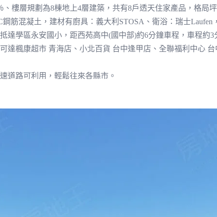
.07％、樓層規劃為8棟地上4層建築，共有8戶透天住家產品，格局坪數
鋼筋混凝土，建材有廚具：義大利STOSA、衛浴：瑞士Laufen，
抵達學區永安國小，距西苑高中(國中部)約6分鐘車程，車程約
可達楓康超市 青海店、小北百貨 台中逢甲店、全聯福利中心 台
快速道路可利用，輕鬆往來各縣市。