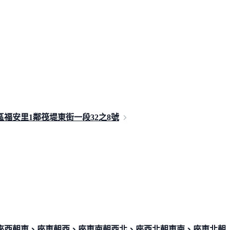
區福安里1鄰筏堤東街一段
32之8號
座西朝東、座東朝西、座東南朝西北、座西北朝東南、座東北朝