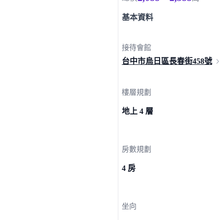
基本資料
接待會館
台中市烏日區長春街
458號
樓層規劃
地上 4 層
房數規劃
4 房
坐向