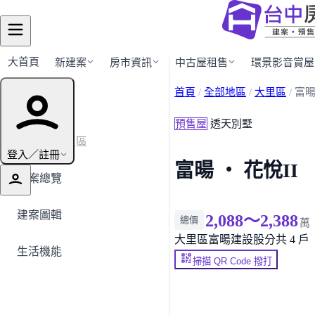
大首頁
新建案
房市資訊
中古屋租售
環景影音賞屋
首頁
/
全部地區
/
大里區
/
富暘
建案導覽
預售屋
透天別墅
← 返回大里區
登入／註冊
富暘 ‧ 花悅II
建案總覽
建案圖輯
2,088～2,388
總價
萬
大里區
富暘建設股分
共 4 戶
生活機能
掃描 QR Code 撥打