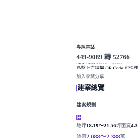
專線電話
449-9089 轉 52766
服務時間 10:00～19:00
點擊上方掃描 QR Code 可快
加入收藏
分享
建案總覽
建案規劃
住
18.19～21.56
4.3
地坪
坪
面寬
2,088～2,388
總價
萬