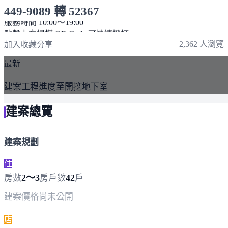
449-9089 轉 52367
服務時間 10:00～19:00
點擊上方掃描 QR Code 可快速撥打
2,362 人瀏覽
加入收藏
分享
最新
建案工程進度至開挖地下室
建案總覽
建案規劃
住
2～3
42
房數
房
戶數
戶
建案價格
尚未公開
店