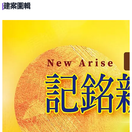
未來價值可期，入主就是現在
建案圖輯
地點：員林市新生路201號旁
建築：地上12層、地下2層,44戶電梯大樓，一樓共４戶、
擁有二部電梯，基地面積247.77坪，公設比29.58%
房型：2-3房實用格局，雙面採光佳
交通：步行可達員林火車站、轉運站、員基生活圈及站前
商圈
規劃：平面車位並預留充電樁管線
配備：TOTO衛浴 × 全戶濾水器 × 隔音磚×鵝牌氣密窗，打
造舒適質感日常。