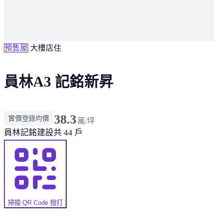
預售屋
大樓店住
員林A3 記銘新昇
38.3
實價登錄均價
萬/坪
員林
記銘建設
共 44 戶
掃描 QR Code 撥打