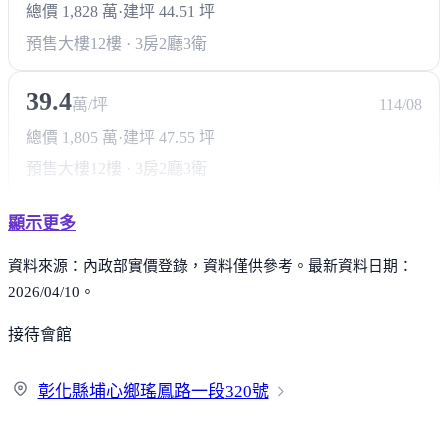
總價 1,828 萬
·
建坪 44.51 坪
預售大樓
12樓 · 3房2廳3衛
39.4
萬/坪
114/08
總價 1,805 萬
·
建坪 47.55 坪
預售大樓
12樓 · 3房2廳3衛
顯示更多
資料來源：內政部實價登錄，資料僅供參考。最新資料日期：
2026/04/10。
接待會館
彰化縣埔心鄉瑤鳳路一段
320號