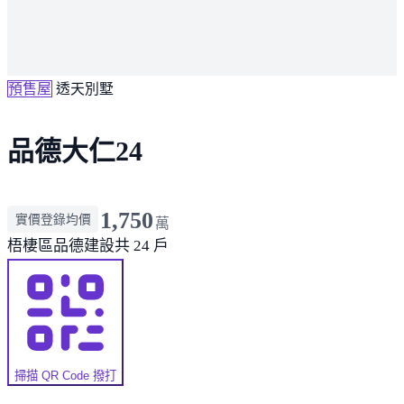
預售屋
透天別墅
品德大仁24
1,750
實價登錄均價
萬
梧棲區
品德建設
共 24 戶
掃描 QR Code 撥打