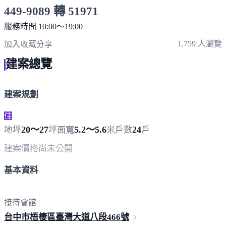
449-9089 轉 51971
服務時間 10:00～19:00
點擊上方掃描 QR Code 可快速撥打
1,759 人瀏覽
加入收藏
分享
建案總覽
建案規劃
住
20～27
5.2～5.6
24
地坪
坪
面寬
米
戶數
戶
建案價格
尚未公開
基本資料
接待會館
台中市梧棲區臺灣大道八段
466號