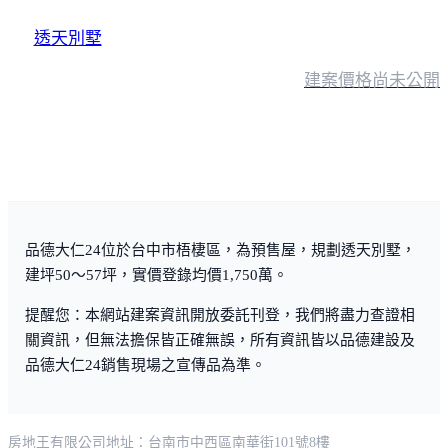
透天別墅
建案價格
尚未公開
品德大仁24位於台中市梧棲區，為預售屋，規劃透天別墅，
建坪50～57坪，實價登錄均價1,750萬。
提醒您：本網站建案資訊開放委託刊登，我們將盡力查證相
關資訊，但無法擔保皆正確無誤，所有資訊皆以品德建設及
品德大仁24銷售現場之宣傳品為準。
房地王有限公司
地址：台南市中西區南華街101號8樓