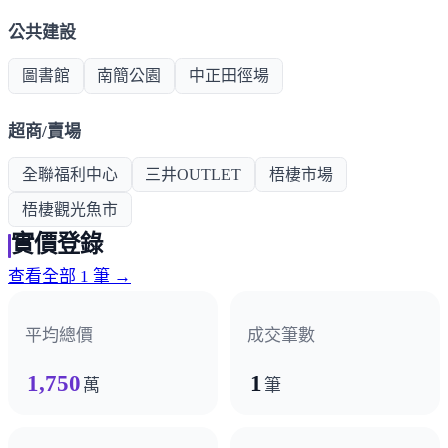
公共建設
圖書館
南簡公園
中正田徑場
超商/賣場
全聯福利中心
三井OUTLET
梧棲市場
梧棲觀光魚市
實價登錄
查看全部 1 筆 →
平均總價
成交筆數
1,750
1
萬
筆