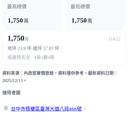
最高總價
最低總價
1,750
1,750
萬
萬
1,750
萬
114/12
地坪 23.9 坪
·
建坪 57.97 坪
成屋透天
全 · 4房1廳4衛
資料來源：內政部實價登錄，資料僅供參考。最新資料日期：
2025/12/13。
接待會館
台中市梧棲區臺灣大道八段
466號