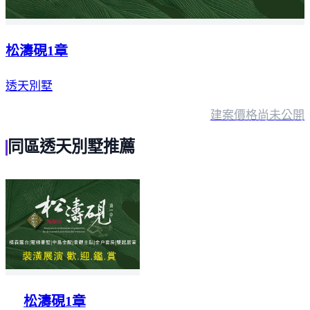
松濤硯1章
透天別墅
建案價格
尚未公開
同區透天別墅推薦
松濤硯1章