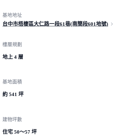
基地地址
台中市梧棲區大仁路一段61巷(南簡段601
地號)
樓層規劃
地上 4 層
基地面積
約 541 坪
建物坪數
住宅 50～57 坪