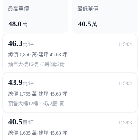
基督教醫院
最高單價
最低單價
48.0
40.5
政府機構
萬
萬
消防局
市公所
員林分局
戶政所
46.3
萬/坪
115/04
總價 1,850 萬
·
建坪 45.68 坪
預售大樓
16樓 · 3房2廳2衛
43.9
萬/坪
115/04
總價 1,755 萬
·
建坪 45.68 坪
預售大樓
12樓 · 3房2廳2衛
40.5
萬/坪
115/03
總價 1,635 萬
·
建坪 45.68 坪