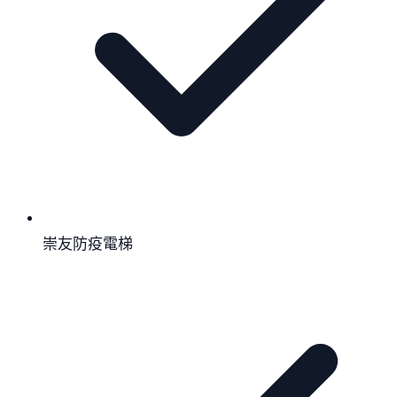
崇友防疫電梯