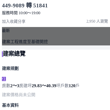
449-9089 轉 51841
服務時間 10:00～19:00
點擊上方掃描 QR Code 可快速撥打
2,950 人瀏覽
加入收藏
分享
最新
建案工程進度至基礎開挖
建案總覽
建案規劃
住
2～3
29.83～40.39
120
房數
房
建坪
坪
戶數
戶
建案價格
尚未公開
基本資料