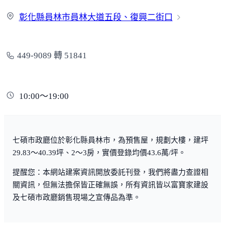
彰化縣員林市員林大道五段、復興
二街口
449-9089 轉 51841
10:00～19:00
七碩市政廳位於彰化縣員林市，為預售屋，規劃大樓，建坪
29.83～40.39坪、2～3房，實價登錄均價43.6萬/坪。
提醒您：本網站建案資訊開放委託刊登，我們將盡力查證相
關資訊，但無法擔保皆正確無誤，所有資訊皆以富寶家建設
及七碩市政廳銷售現場之宣傳品為準。