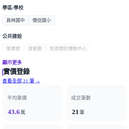
學區/學校
員林國中
僑信國小
公共建設
圖書館
演藝廳
彰南國民運動中心
顯示更多
超商/賣場
實價登錄
全聯
特力屋
大潤發
華成市場
第一黃昏市場
查看全部 21 筆 →
熱門商圈
平均單價
成交筆數
中正路商圈
靜修路商圈
43.6
21
萬
筆
醫療機構