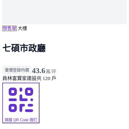
預售屋
大樓
七碩市政廳
43.6
實價登錄均價
萬/坪
員林
富寶家建設
共 120 戶
掃描 QR Code 撥打