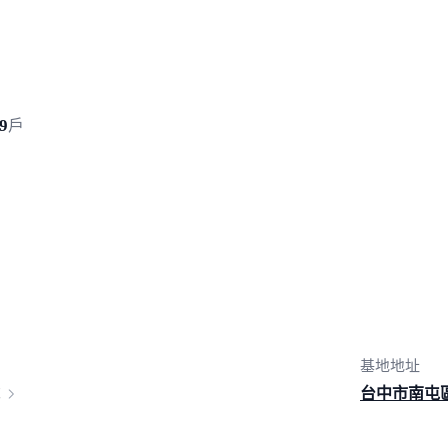
9
戶
基地地址
台中市南屯