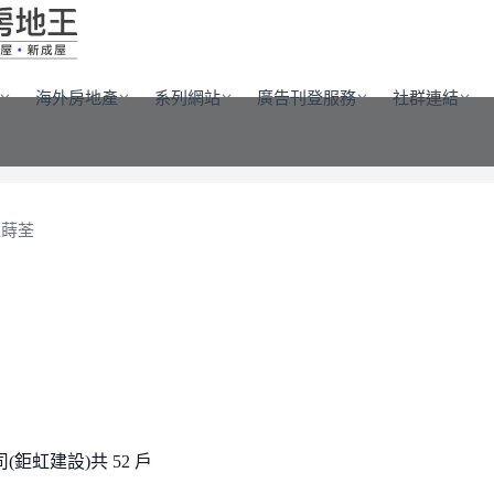
海外房地產
系列網站
廣告刊登服務
社群連結
虹蒔荃
(鉅虹建設)
共 52 戶