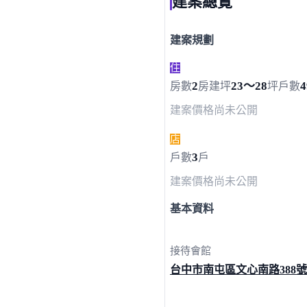
建案總覽
建案規劃
住
2
23～28
4
房數
房
建坪
坪
戶數
建案價格
尚未公開
店
3
戶數
戶
建案價格
尚未公開
基本資料
接待會館
台中市南屯區文心南路
388號