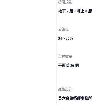
樓層規劃
地下 2 層，地上 8 層
公設比
34～35%
車位數量
平面式 56 個
建築設計
吳六合建築師事務所