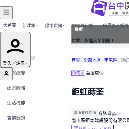
大首頁
新建案
房市資訊
中古屋租售
環景影音賞屋
最新
建案導覽
建案工程進度至剛開工
← 返回南屯區
首頁
/
全部地區
/
南屯區
/
鉅
登入／註冊
建案總覽
預售屋
華廈店住
建案圖輯
鉅虹蒔荃
生活機能
69.4
實價登錄均價
萬/坪
實價登錄
南屯區
鉅本建設股份有限公司