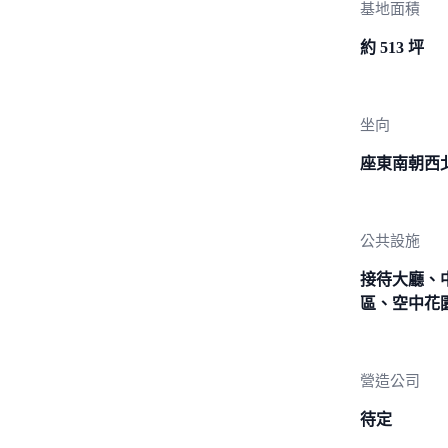
基地面積
約 513 坪
坐向
座東南朝西
公共設施
接待大廳、
區、空中花
營造公司
待定