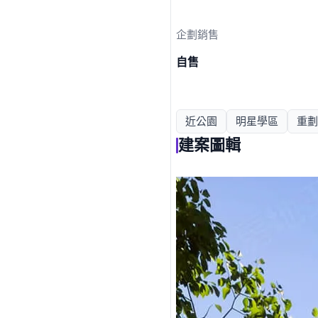
企劃銷售
自售
近公園
明星學區
重劃
建案圖輯