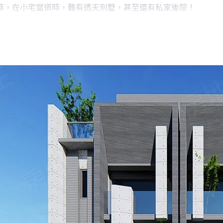
時，在小宅當道時，難有透天別墅，甚至還有私家後院！
墅｜間間套房
坡式，一樓為停車及孝親房空間，不僅狹小難以利用，甚至動線
5米前院雙車位，並且享有全齡電梯，擁有私人後院，讓您在停車
室，搭配飯店級別四件式衛浴，居家空間寬敞舒適，從容享受豪
半部可規劃神明廳或多功能室，空間利用彈性。
的心態，用對建築的專注與堅持，創造好宅。