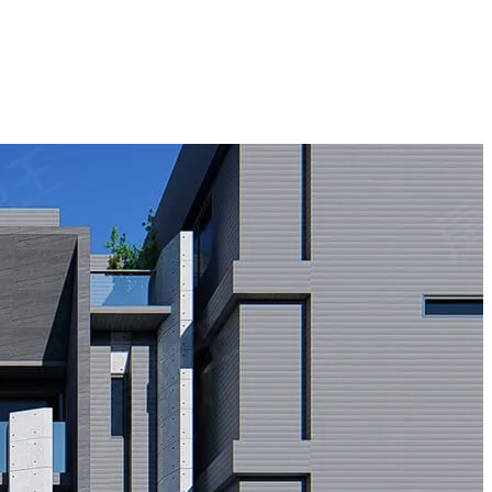
不順暢，【亞悦櫻悦家】，除了在外觀設計語彙獨佔鰲頭之外，
與庭院之間兩者兼得。
奢生活。