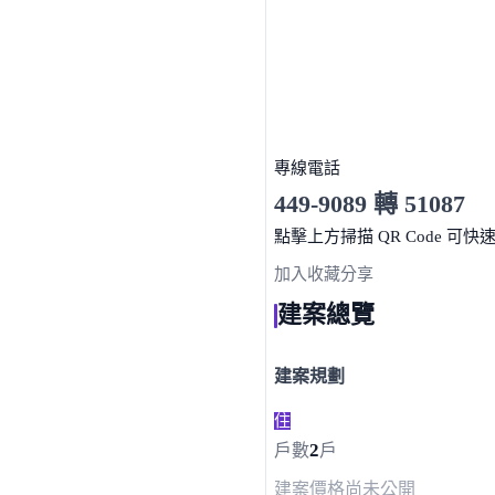
專線電話
449-9089 轉 51087
服務時間 10:00～19:00
點擊上方掃描 QR Code 可快
加入收藏
分享
建案總覽
建案規劃
住
2
戶數
戶
建案價格
尚未公開