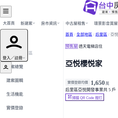
大首頁
新建案
房市資訊
中古屋租售
環景影音賞屋
首頁
/
全部地區
/
后里區
/
亞
建案導覽
預售屋
透天電梯店住
← 返回后里區
登入／註冊
亞悦櫻悦家
建案總覽
建案圖輯
1,650
實價登錄均價
萬
后里區
亞悦開發事業
共 5 戶
生活機能
掃描 QR Code 撥打
實價登錄