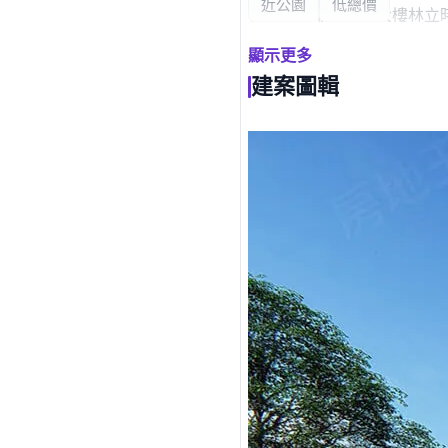
近公園
低總價
在土地高漲時，在大樓林立
顯示更多
雙車位｜私家後院｜電梯別
建案圖輯
現今的透天，大都規劃新加
在格局上貼心規劃一樓5.
二樓整層主臥，可規劃更衣
三樓前後規劃套房，四樓前
【亞悦櫻悦家】，以自住者