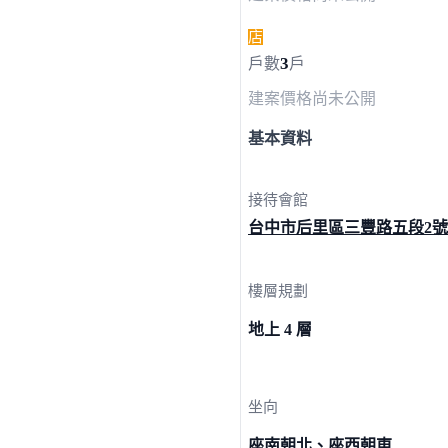
店
3
戶數
戶
建案價格
尚未公開
基本資料
接待會館
台中市后里區三豐路五段2號（
樓層規劃
地上 4 層
坐向
座南朝北、座西朝東