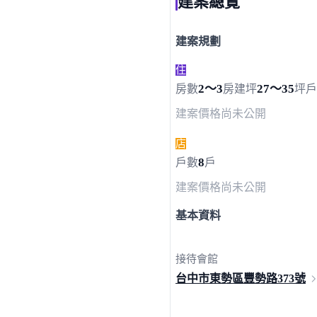
建案總覽
建案規劃
住
2～3
27～35
房數
房
建坪
坪
戶
建案價格
尚未公開
店
8
戶數
戶
建案價格
尚未公開
基本資料
接待會館
台中市東勢區豐勢路
373號