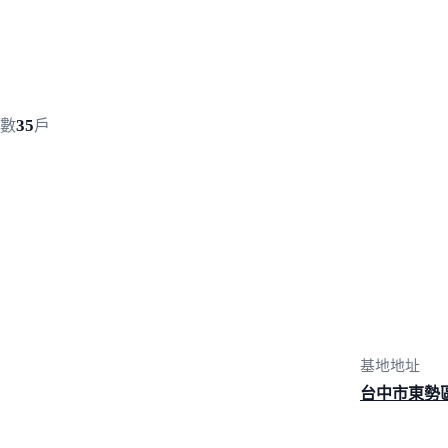
35
數
戶
基地地址
台中市東勢