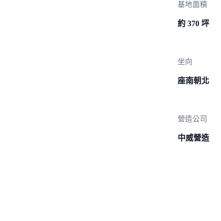
基地面積
約 370 坪
坐向
座南朝北
營造公司
中威營造