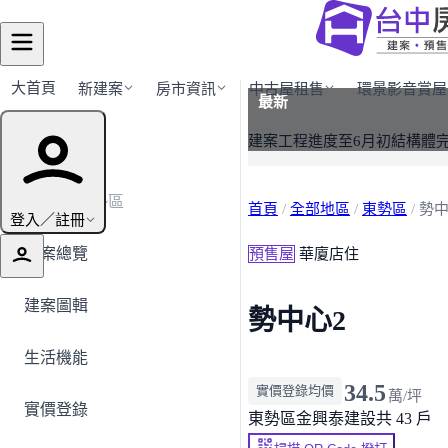
大首頁
新建案
房市資訊
中古屋租售
環景影音賞屋
最新
建案導覽
建案工程進度至6月初結構體
← 返回東勢區
首頁
/
全部地區
/
東勢區
/
勢中
登入／註冊
建案總覽
預售屋
華廈店住
建案圖輯
勢中心2
生活機能
34.5
實價登錄均價
萬/坪
實價登錄
東勢區
金興泰建設
共 43 戶