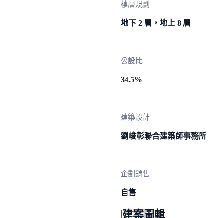
樓層規劃
地下 2 層，地上 8 層
公設比
34.5%
建築設計
劉峻彰聯合建築師事務所
企劃銷售
自售
建案圖輯