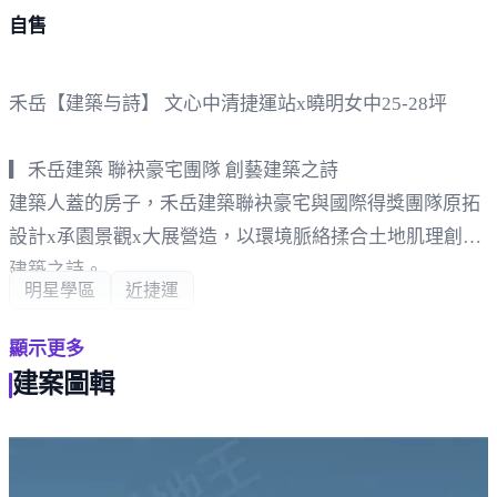
自售
禾岳【建築与詩】 文心中清捷運站x曉明女中25-28坪
▎禾岳建築 聯袂豪宅團隊 創藝建築之詩
建築人蓋的房子，禾岳建築聯袂豪宅與國際得獎團隊原拓
設計x承園景觀x大展營造，以環境脈絡揉合土地肌理創藝
建築之詩。
明星學區
近捷運
▎北區難得角地 植光美學新地標
顯示更多
北區繁華核心珍稀角地，天生優越無可取代。雙面臨路，
建案圖輯
陽光與空氣自然循環入室，清風光影交織悠然舒適而居。
▎文心中清捷運站 中清繁華商圈