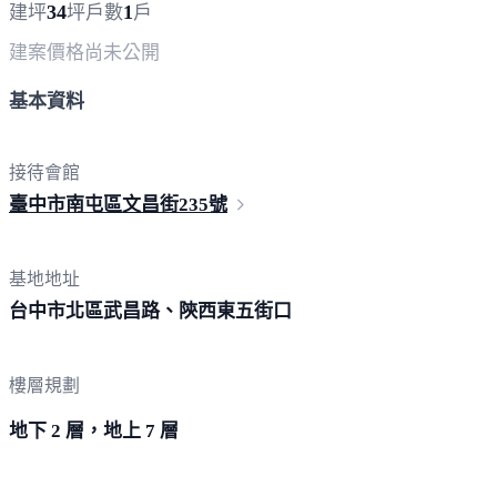
34
1
建坪
坪
戶數
戶
建案價格
尚未公開
基本資料
接待會館
臺中市南屯區文昌街
235號
基地地址
台中市北區武昌路、陝西東
五街口
樓層規劃
地下 2 層，地上 7 層