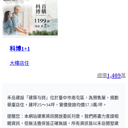
科博1+1
大樓店住
1,409
總價
萬
禾岳建設「建築与詩」位於臺中市南屯區，為預售屋，規劃
華廈店住，建坪25～34坪，實價登錄均價57.3萬/坪。
提醒您：本網站建案資訊開放委託刊登，我們將盡力查證相
關資訊，但無法擔保皆正確無誤，所有資訊皆以禾岳開發建