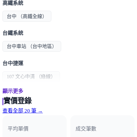
高鐵系統
台中 （高鐵全線）
台鐵系統
台中車站 （台中地區）
台中捷運
107 文心中清 （綠線）
顯示更多
學區/學校
實價登錄
立人國小
文華高中
立人國中
曉明女中
查看全部 20 筆 →
公共建設
平均單價
成交筆數
中央公園
國際會展中心
水湳經貿園區
捷運綠線