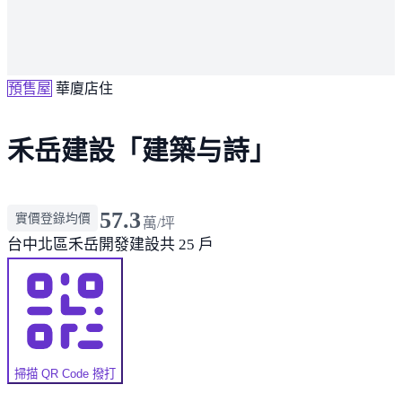
預售屋
華廈店住
禾岳建設「建築与詩」
57.3
實價登錄均價
萬/坪
台中北區
禾岳開發建設
共 25 戶
掃描 QR Code 撥打