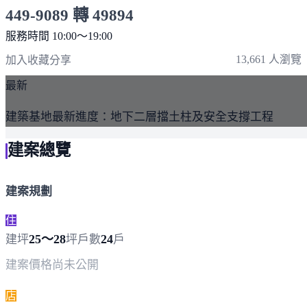
449-9089 轉 49894
服務時間 10:00～19:00
點擊上方掃描 QR Code 可快速撥打
13,661 人瀏覽
加入收藏
分享
最新
建築基地最新進度：地下二層擋土柱及安全支撐工程
建案總覽
建案規劃
住
25～28
24
建坪
坪
戶數
戶
建案價格
尚未公開
店