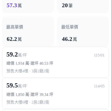
57.3
20
萬
筆
捷運橘線（尚未興建）
超商/賣場
最高單價
最低單價
全聯福利中心台中陝西店
62.2
46.2
萬
萬
熱門商圈
59.2
萬/坪
115/01
中清商圈
漢口商圈
天津商圈
北平商圈
總價 1,934 萬
·
建坪 40.53 坪
醫療機構
預售大樓
4樓 · 3房2廳2衛
中國醫藥大學附設醫院
國軍台中總醫院中清院區
59.5
萬/坪
114/05
總價 1,850 萬
·
建坪 39.34 坪
預售大樓
6樓 · 2房2廳2衛