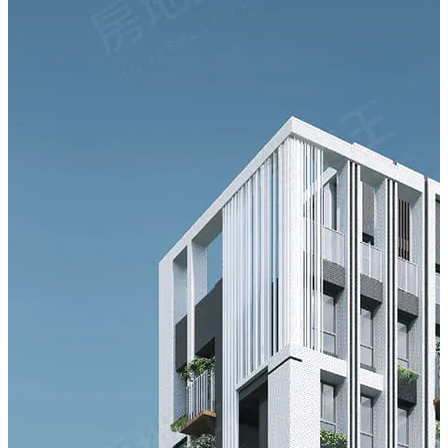
捷運文心中清站，城市遙遊秒讀大台中；中清繁華商圈十
字軸線，大潤發、星巴克、麥當勞、全聯…機能隨享。
▎曉明人文流域 優雅閱讀日常生活
推開家的門漫步人文底蘊展開華麗冒險，曉明女中、立人
國小、立人國中，優雅書寫屬於自己的101種日常生活。
▎優質建材 精選世界頂級工藝
究極居家生活美學，豪宅御用YKK AP氣密窗、Panasonic
美型廚具、Panasonic全自動智能馬桶、INNOCI、
Hansgrohe德國精品衛浴…
禾岳建築｜建築如山 家的靠山