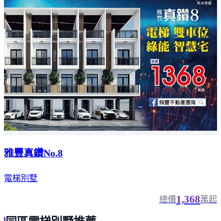
雅豐真鑽No.8
電梯別墅
1,368
總價
萬起