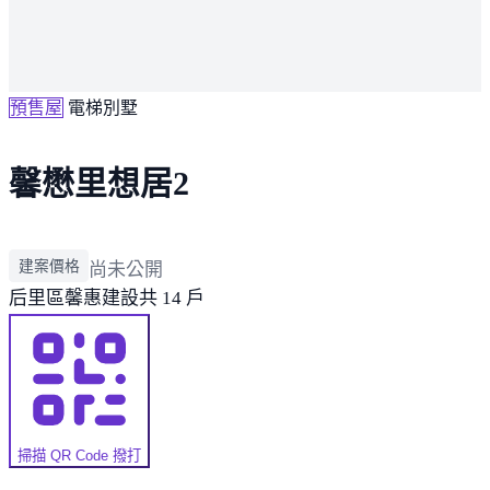
預售屋
電梯別墅
馨懋里想居2
建案價格
尚未公開
后里區
馨惠建設
共 14 戶
掃描 QR Code 撥打