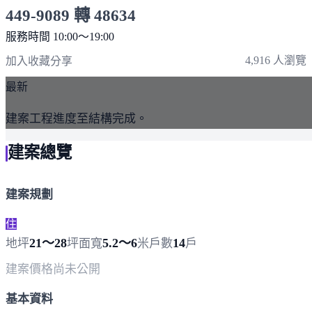
449-9089 轉 48634
服務時間 10:00～19:00
點擊上方掃描 QR Code 可快速撥打
4,916 人瀏覽
加入收藏
分享
最新
建案工程進度至結構完成。
建案總覽
建案規劃
住
21～28
5.2～6
14
地坪
坪
面寬
米
戶數
戶
建案價格
尚未公開
基本資料