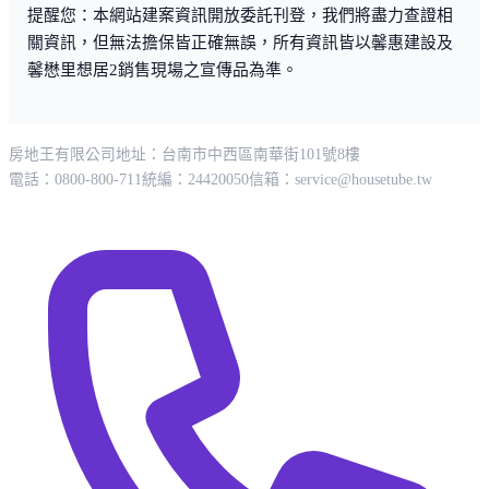
提醒您：本網站建案資訊開放委託刊登，我們將盡力查證相
關資訊，但無法擔保皆正確無誤，所有資訊皆以馨惠建設及
馨懋里想居2銷售現場之宣傳品為準。
房地王有限公司
地址：台南市中西區南華街101號8樓
電話：0800-800-711
統編：24420050
信箱：
service@housetube.tw