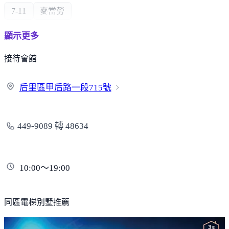
7-11
麥當勞
顯示更多
熱門商圈
接待會館
麗寶樂園
后里區甲后路一段
715號
政府機構
警察局
郵局
449-9089 轉 48634
其他
豐洲科技工業園區
月眉糖廠
后里馬場
美光科技
10:00～19:00
同區電梯別墅推薦