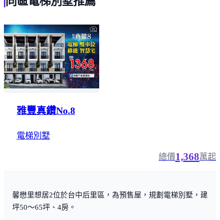
同區電梯別墅推薦
雅豐真鑽No.8
電梯別墅
1,368
總價
萬起
馨懋里想居2位於台中后里區，為預售屋，規劃電梯別墅，建
坪50～65坪、4房。