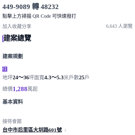
449-9089 轉 48232
服務時間 10:00～19:00
點擊上方掃描 QR Code 可快速撥打
6,643 人瀏覽
加入收藏
分享
建案總覽
建案規劃
住
24～36
4.3～5.3
25
地坪
坪
面寬
米
戶數
戶
1,288
總價
萬起
基本資料
接待會館
台中市后里區大圳路
601號