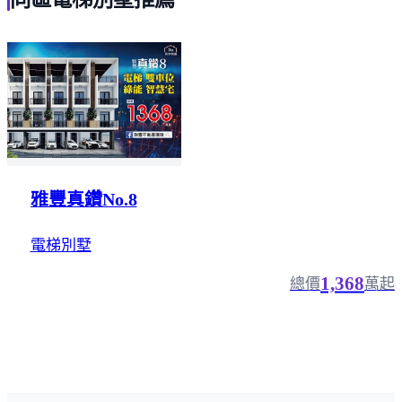
雅豐真鑽No.8
電梯別墅
1,368
總價
萬起