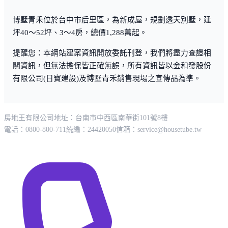
博墅青禾位於台中市后里區，為新成屋，規劃透天別墅，建
坪40～52坪、3～4房，總價1,288萬起。
提醒您：本網站建案資訊開放委託刊登，我們將盡力查證相
關資訊，但無法擔保皆正確無誤，所有資訊皆以金和發股份
有限公司(日寶建設)及博墅青禾銷售現場之宣傳品為準。
房地王有限公司
地址：台南市中西區南華街101號8樓
電話：0800-800-711
統編：24420050
信箱：
service@housetube.tw