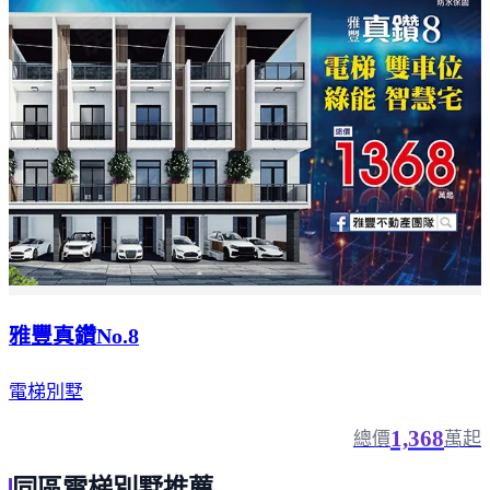
雅豐真鑽No.8
電梯別墅
1,368
總價
萬起
同區電梯別墅推薦