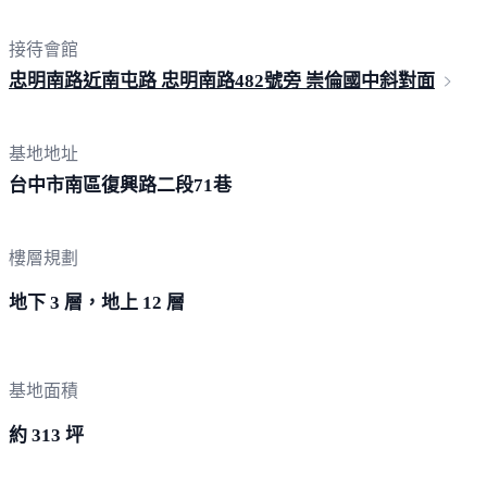
接待會館
忠明南路近南屯路 忠明南路482號旁 崇倫國中
斜對面
基地地址
台中市南區復興路二段
71巷
樓層規劃
地下 3 層，地上 12 層
基地面積
約 313 坪