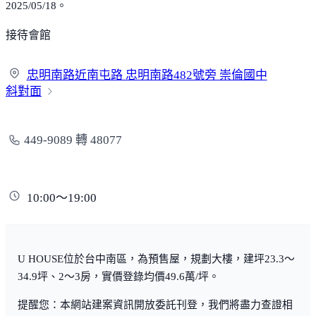
2025/05/18。
接待會館
忠明南路近南屯路 忠明南路482號旁 崇倫國中
斜對面
449-9089 轉 48077
10:00～19:00
U HOUSE位於台中南區，為預售屋，規劃大樓，建坪23.3～
34.9坪、2～3房，實價登錄均價49.6萬/坪。
提醒您：本網站建案資訊開放委託刊登，我們將盡力查證相