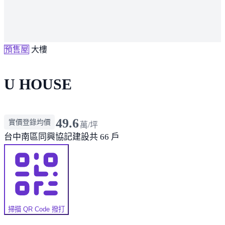
預售屋
大樓
U HOUSE
49.6
實價登錄均價
萬/坪
台中南區
同興協記建設
共 66 戶
掃描 QR Code 撥打