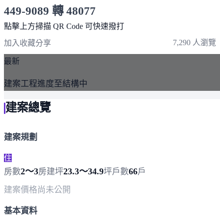
449-9089 轉 48077
服務時間 10:00～19:00
點擊上方掃描 QR Code 可快速撥打
7,290 人瀏覽
加入收藏
分享
最新
建案工程進度至結構中
建案總覽
建案規劃
住
2～3
23.3～34.9
66
房數
房
建坪
坪
戶數
戶
建案價格
尚未公開
基本資料