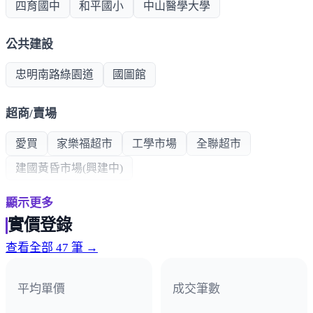
四育國中
和平國小
中山醫學大學
公共建設
忠明南路綠園道
國圖館
超商/賣場
愛買
家樂福超市
工學市場
全聯超市
建國黃昏市場(興建中)
顯示更多
熱門商圈
實價登錄
大慶商圈
好市多商圈
秀泰商圈
工學路商圈
查看全部 47 筆 →
醫療機構
平均單價
成交筆數
中山醫院