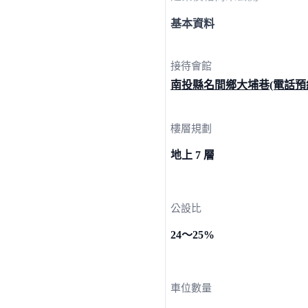
基本資料
接待會館
南投縣名間鄉大埔巷(電話預
樓層規劃
地上 7 層
公設比
24～25%
車位數量