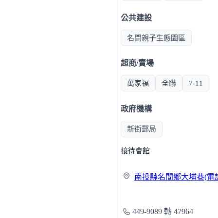
公共建設
名間親子生態園區
超商/賣場
萬家福
全聯
7-11
政府機構
新街郵局
接待會館
南投縣名間鄉大埔巷(電
449-9089 轉 47964