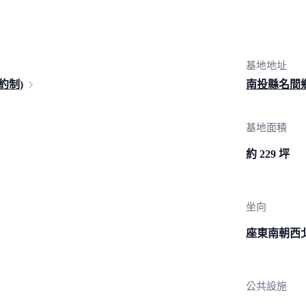
基地地址
約制)
南投縣名間鄉
基地面積
約 229 坪
坐向
座東南朝西
公共設施