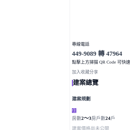
專線電話
449-9089 轉 47964
服務時間 10:00～19:00
點擊上方掃描 QR Code 可快
加入收藏
分享
建案總覽
建案規劃
住
2～3
24
房數
房
戶數
戶
建案價格
尚未公開