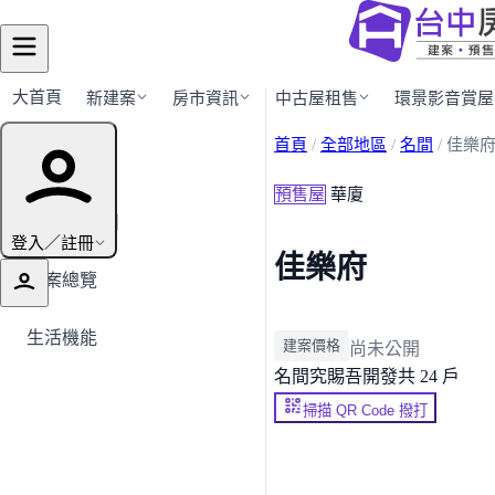
大首頁
新建案
房市資訊
中古屋租售
環景影音賞屋
首頁
/
全部地區
/
名間
/
佳樂
建案導覽
預售屋
華廈
← 返回名間
登入／註冊
佳樂府
建案總覽
生活機能
建案價格
尚未公開
名間
究賜吾開發
共 24 戶
掃描 QR Code 撥打