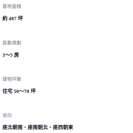
基地面積
約 487 坪
房數規劃
3～5 房
建物坪數
住宅 50～70 坪
坐向
座北朝南、座南朝北、座西朝東