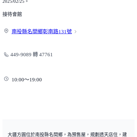
高速公路
點擊後啟用地圖操作
名間交流道 （國道3號）
台鐵系統
集集 （南投地區）
學區/學校
名間國中
名間國小
公共建設