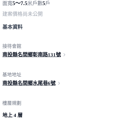
5～7.5
5
面寬
米
戶數
戶
建案價格
尚未公開
基本資料
接待會館
南投縣名間鄉彰南路
131號
基地地址
南投縣名間鄉水尾巷
6號
樓層規劃
地上 4 層