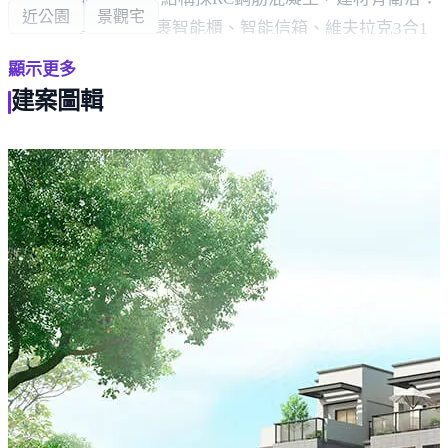
近公園
景觀宅
TOTO，其他：AI包裹智能櫃、智能信箱、維夫拉克3合1
門鎖、全棟80x80cm拋光石英磚。
顯示更多
周邊環境，車程約3分鐘即可抵達學區名間國小，距名間
建案圖輯
國中約2分鐘車程，車程約5分鐘可至南投縣名間鄉立圖書
館。
生活採買方面，車程約3分鐘可達全家便利商店 名間金交
流店，距全聯福利中心 南投名間店約5分鐘車程，車程約6
分鐘可達名間鄉公有零售市場。
交通方面，約6分鐘車程可至濁水火車站，亦有國道三號
可利用，輕鬆往來各縣市。