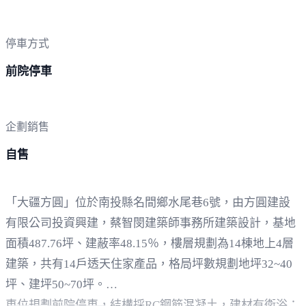
停車方式
前院停車
企劃銷售
自售
「大疆方圓」位於南投縣名間鄉水尾巷6號，由方圓建設
有限公司投資興建，蔡智閔建築師事務所建築設計，基地
面積487.76坪、建蔽率48.15％，樓層規劃為14棟地上4層
建築，共有14戶透天住家產品，格局坪數規劃地坪32~40
坪、建坪50~70坪。
車位規劃前院停車，結構採RC鋼筋混凝土，建材有衛浴：