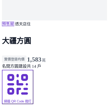
預售屋
透天店住
大疆方圓
1,583
實價登錄均價
萬
名間
方圓建設
共 14 戶
掃描 QR Code 撥打