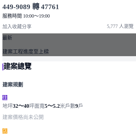
449-9089 轉 47761
服務時間 10:00～19:00
點擊上方掃描 QR Code 可快速撥打
5,777 人瀏覽
加入收藏
分享
最新
建案工程進度至上樑
建案總覽
建案規劃
住
32～40
5～5.2
9
地坪
坪
面寬
米
戶數
戶
建案價格
尚未公開
店