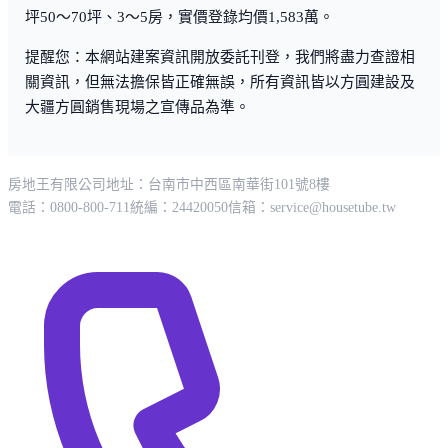
名間親子公園
超商/賣場
全聯福利中心
五金百貨
顯示更多
政府機構
實價登錄
名間鄉公所
查看全部 6 筆 →
平均總價
成交筆數
1,583
6
萬
筆
最高總價
最低總價