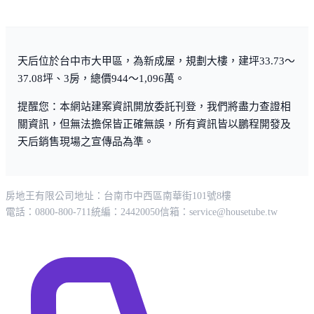
天后位於台中市大甲區，為新成屋，規劃大樓，建坪33.73～
37.08坪、3房，總價944～1,096萬。
提醒您：本網站建案資訊開放委託刊登，我們將盡力查證相
關資訊，但無法擔保皆正確無誤，所有資訊皆以鵬程開發及
天后銷售現場之宣傳品為準。
房地王有限公司
地址：台南市中西區南華街101號8樓
電話：0800-800-711
統編：24420050
信箱：
service@housetube.tw