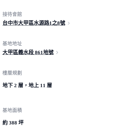
接待會館
台中市大甲區水源路
1之8號
基地地址
大甲區義水段 861
地號
樓層規劃
地下 2 層，地上 11 層
基地面積
約 388 坪