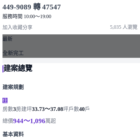
449-9089 轉 47547
服務時間 10:00～19:00
點擊上方掃描 QR Code 可快速撥打
5,035 人瀏覽
加入收藏
分享
最新
全新完工
建案總覽
建案規劃
住
3
33.73～37.08
40
房數
房
建坪
坪
戶數
戶
944～1,096
總價
萬起
基本資料