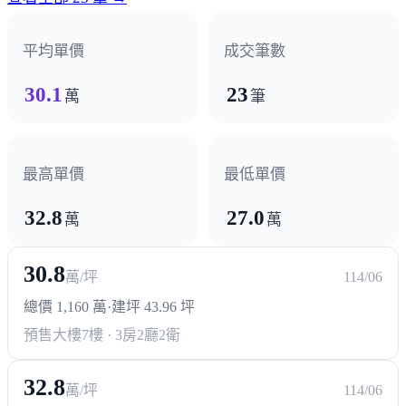
政府機構
平均單價
成交筆數
大甲區公所
30.1
23
萬
筆
其他
大甲鎮瀾宮
最高單價
最低單價
32.8
27.0
萬
萬
30.8
萬/坪
114/06
總價 1,160 萬
·
建坪 43.96 坪
預售大樓
7樓 · 3房2廳2衛
32.8
萬/坪
114/06