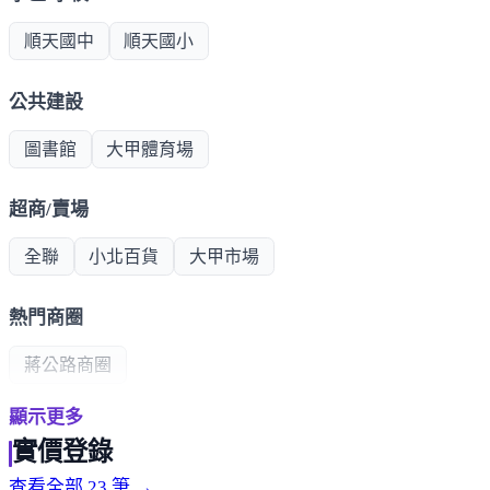
順天國中
順天國小
公共建設
圖書館
大甲體育場
超商/賣場
全聯
小北百貨
大甲市場
熱門商圈
蔣公路商圈
顯示更多
醫療機構
實價登錄
大甲光田醫院
查看全部 23 筆 →