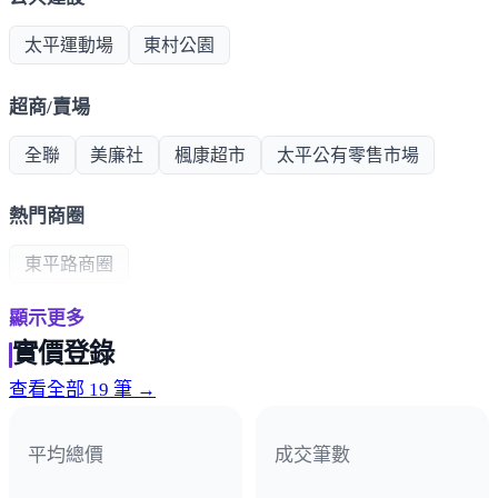
太平運動場
東村公園
超商/賣場
全聯
美廉社
楓康超市
太平公有零售市場
熱門商圈
東平路商圈
顯示更多
醫療機構
實價登錄
長安醫院
查看全部 19 筆 →
平均總價
成交筆數