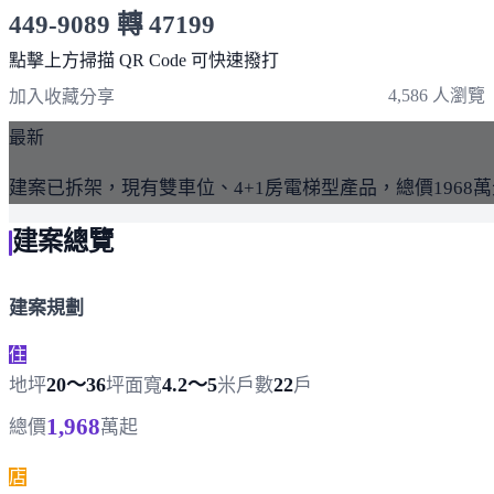
449-9089 轉 47199
服務時間 10:00～19:00
點擊上方掃描 QR Code 可快速撥打
4,586 人瀏覽
加入收藏
分享
最新
建案已拆架，現有雙車位、4+1房電梯型產品，總價1968
建案總覽
建案規劃
住
20～36
4.2～5
22
地坪
坪
面寬
米
戶數
戶
1,968
總價
萬起
店