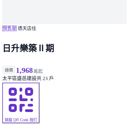
預售屋
透天店住
日升樂築Ⅱ期
1,968
總價
萬起
太平區
盛邑建設
共 23 戶
掃描 QR Code 撥打