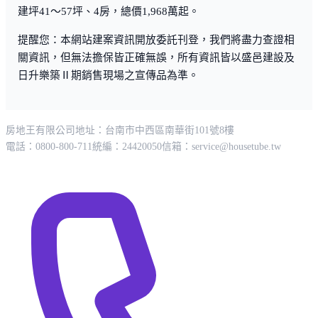
建坪41～57坪、4房，總價1,968萬起。
提醒您：本網站建案資訊開放委託刊登，我們將盡力查證相
關資訊，但無法擔保皆正確無誤，所有資訊皆以盛邑建設及
日升樂築Ⅱ期銷售現場之宣傳品為準。
房地王有限公司
地址：台南市中西區南華街101號8樓
電話：0800-800-711
統編：24420050
信箱：
service@housetube.tw