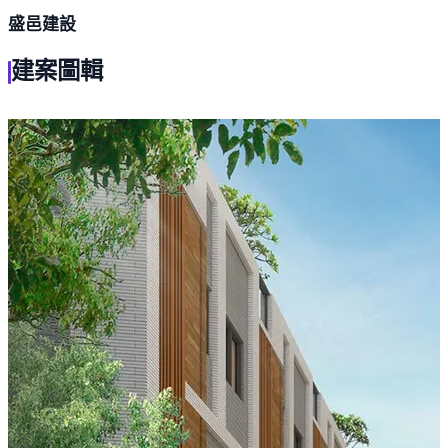
盛邑建設
建案圖輯