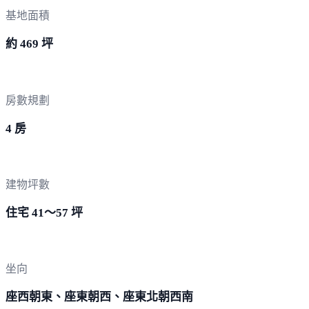
基地面積
約 469 坪
房數規劃
4 房
建物坪數
住宅 41～57 坪
坐向
座西朝東、座東朝西、座東北朝西南