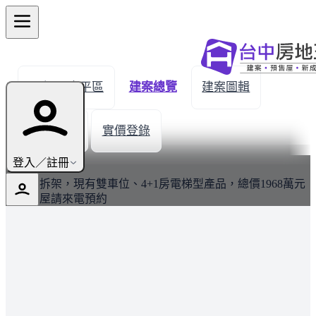
← 返回太平區
建案總覽
建案圖輯
生活機能
實價登錄
最新
登入／註冊
建案已拆架，現有雙車位、4+1房電梯型產品，總價1968萬元
起，賞屋請來電預約