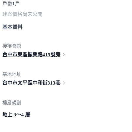
1
戶數
戶
建案價格
尚未公開
基本資料
接待會館
台中市東區振興路41
5號旁
基地地址
台中市太平區中和街3
13巷
樓層規劃
地上 3～4 層