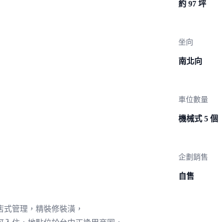
約 97 坪
坐向
南北向
車位數量
機械式 5 個
企劃銷售
自售
店式管理，精裝修裝潢，