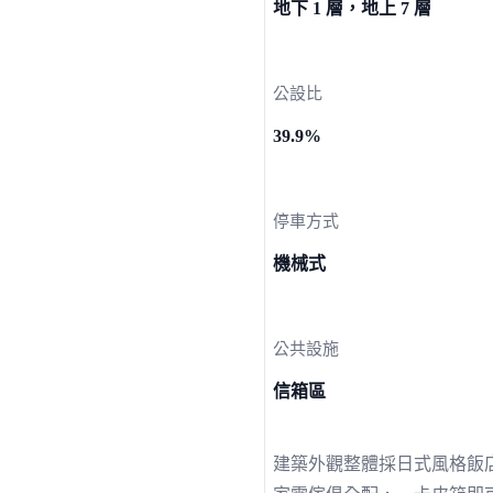
地下 1 層，地上 7 層
公設比
39.9%
停車方式
機械式
公共設施
信箱區
建築外觀整體採日式風格飯