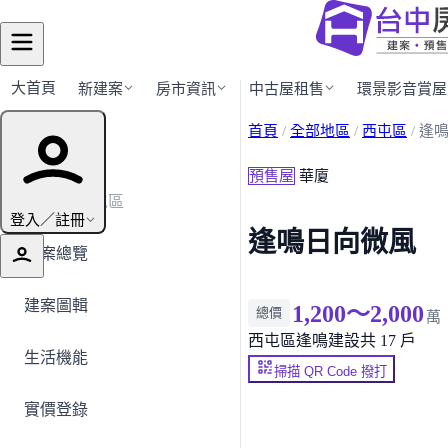
大首頁
新建案
房市資訊
中古屋租售
環景影音賞屋
首頁
/
全部地區
/
西屯區
/
逢
建案導覽
預售屋
華廈
← 返回西屯區
登入／註冊
逢鳴日向微風
建案總覽
建案圖輯
1,200～2,000
總價
萬
西屯區
逢鳴建設
共 17 戶
生活機能
掃描 QR Code 撥打
實價登錄