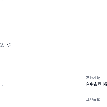
速撥打
17
數
戶
基地地址
台中市西屯
基地面積