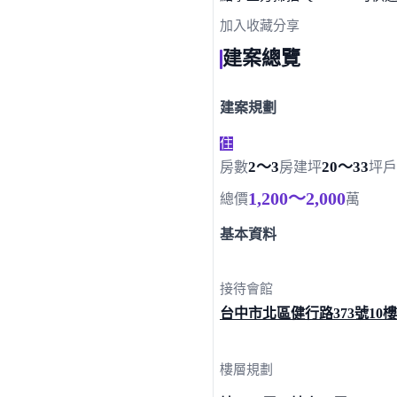
點擊上方掃描 QR Code 可快
加入收藏
分享
建案總覽
建案規劃
住
2～3
20～33
房數
房
建坪
坪
戶
1,200～2,000
總價
萬
基本資料
接待會館
台中市北區健行路
373號10樓
樓層規劃