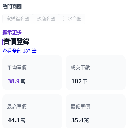
熱門商圈
家樂福商圈
沙鹿商圈
清水商圈
顯示更多
醫療機構
實價登錄
童綜合醫院沙鹿院區
查看全部 187 筆 →
政府機構
平均單價
成交筆數
光華派出所
38.9
187
萬
筆
其他
郵局
最高單價
最低單價
44.3
35.4
萬
萬