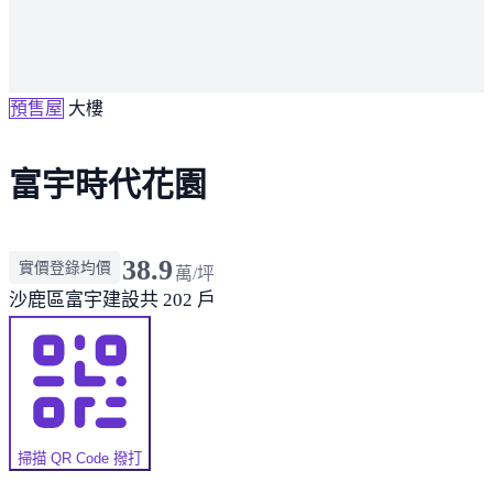
預售屋
大樓
富宇時代花園
38.9
實價登錄均價
萬/坪
沙鹿區
富宇建設
共 202 戶
掃描 QR Code 撥打