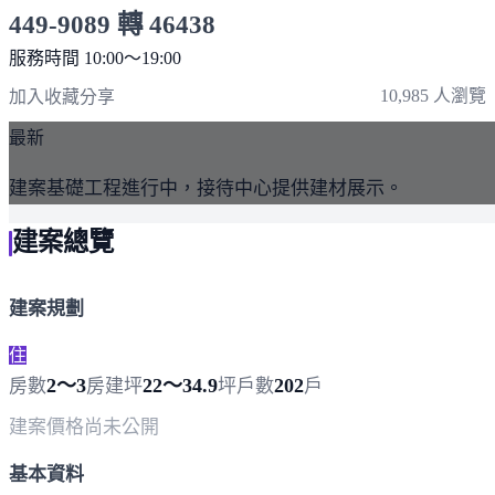
449-9089 轉 46438
服務時間 10:00～19:00
點擊上方掃描 QR Code 可快速撥打
10,985 人瀏覽
加入收藏
分享
最新
建案基礎工程進行中，接待中心提供建材展示。
建案總覽
建案規劃
住
2～3
22～34.9
202
房數
房
建坪
坪
戶數
戶
建案價格
尚未公開
基本資料