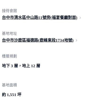
接待會館
台中市清水區中山路11號旁(福宴餐廳
對面)
基地地址
台中市沙鹿區福德路(鹿峰東段1734
地號)
樓層規劃
地下 3 層，地上 12 層
基地面積
約 1,551 坪