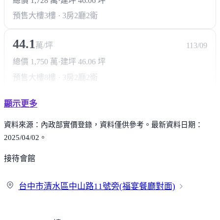
總價 1,728 萬
·
建坪 46.06 坪
預售大樓
3樓 · 3房2廳2衛
44.1
萬/坪
113/09
總價 1,750 萬
·
建坪 46.06 坪
預售大樓
8樓 · 3房2廳2衛
顯示更多
資料來源：內政部實價登錄，資料僅供參考。最新資料日期：
2025/04/02。
接待會館
台中市清水區中山路11號旁(福宴餐廳
對面)