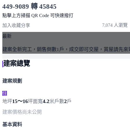
449-9089 轉 45845
服務時間 10:00～19:00
點擊上方掃描 QR Code 可快速撥打
7,074 人瀏覽
加入收藏
分享
最新
建案全新完工，銷售倒數1戶，成交即可交屋，賞屋請先來
建案總覽
建案規劃
住
15～16
4.2
2
地坪
坪
面寬
米
戶數
戶
建案價格
尚未公開
基本資料