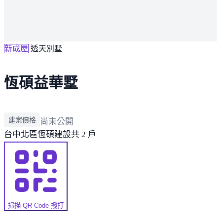
新成屋
透天別墅
恆碩益華墅
建案價格
尚未公開
台中北區
恆碩建設
共 2 戶
掃描 QR Code 撥打