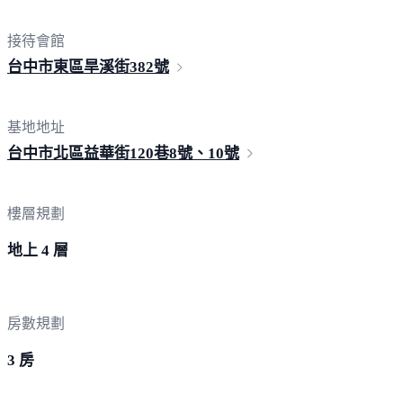
接待會館
台中市東區旱溪街
382號
基地地址
台中市北區益華街120巷8號、
10號
樓層規劃
地上 4 層
房數規劃
3 房