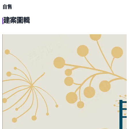
自售
建案圖輯