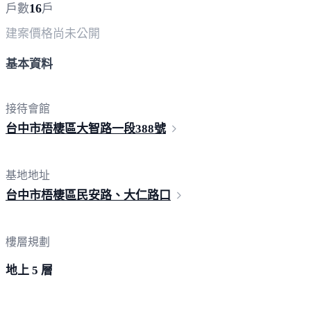
16
戶數
戶
建案價格
尚未公開
基本資料
接待會館
台中市梧棲區大智路一段
388號
基地地址
台中市梧棲區民安路、大
仁路口
樓層規劃
地上 5 層