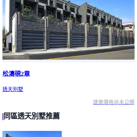
松濤硯2章
透天別墅
建案價格
尚未公開
同區透天別墅推薦