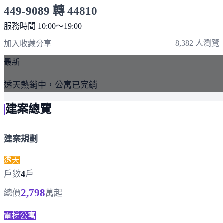
449-9089 轉 44810
服務時間 10:00～19:00
點擊上方掃描 QR Code 可快速撥打
8,382 人瀏覽
加入收藏
分享
最新
透天熱銷中，公寓已完銷
建案總覽
建案規劃
透天
4
戶數
戶
2,798
總價
萬起
電梯公寓