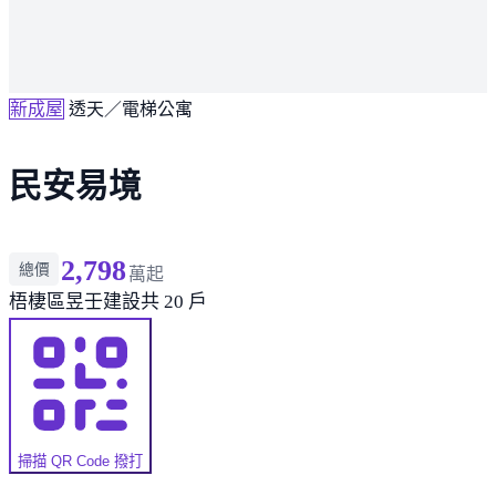
新成屋
透天／電梯公寓
民安易境
2,798
總價
萬起
梧棲區
昱壬建設
共 20 戶
掃描 QR Code 撥打