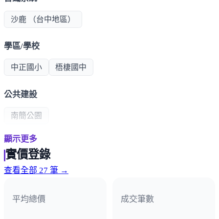
沙鹿 （台中地區）
學區/學校
中正國小
梧棲國中
公共建設
南簡公園
顯示更多
超商/賣場
實價登錄
萬家福
全聯福利中心
三井OUTLET
梧棲市場
查看全部 27 筆 →
熱門商圈
平均總價
成交筆數
中山路商圈
文化路商圈