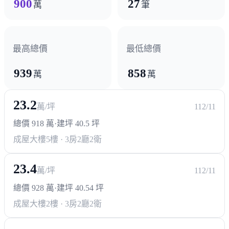
900
27
萬
筆
醫療機構
童綜合醫院
最高總價
最低總價
939
858
政府機構
萬
萬
區公所
23.2
萬/坪
112/11
總價 918 萬
·
建坪 40.5 坪
成屋大樓
5樓 · 3房2廳2衛
23.4
萬/坪
112/11
總價 928 萬
·
建坪 40.54 坪
成屋大樓
2樓 · 3房2廳2衛