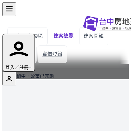
← 返回梧棲區
建案總覽
建案圖輯
生活機能
實價登錄
最新
登入／註冊
透天熱銷中，公寓已完銷