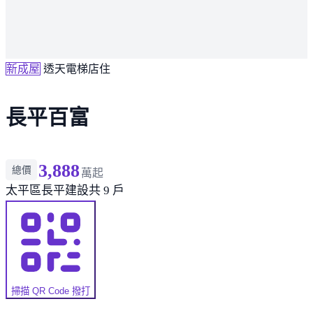
新成屋
透天電梯店住
長平百富
3,888
總價
萬起
太平區
長平建設
共 9 戶
掃描 QR Code 撥打