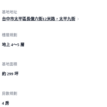
基地地址
台中市太平區長億六街12米路，太
平九街
樓層規劃
地上 4～5 層
基地面積
約 299 坪
房數規劃
4 房