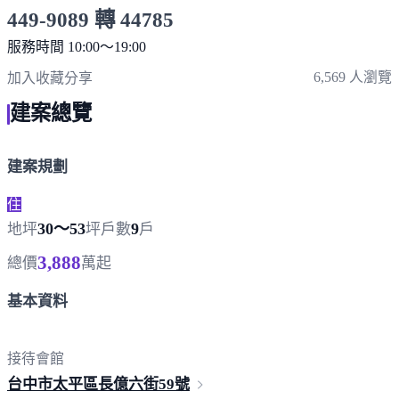
449-9089 轉 44785
服務時間 10:00～19:00
點擊上方掃描 QR Code 可快速撥打
6,569 人瀏覽
加入收藏
分享
建案總覽
建案規劃
住
30～53
9
地坪
坪
戶數
戶
3,888
總價
萬起
基本資料
接待會館
台中市太平區長億六街
59號