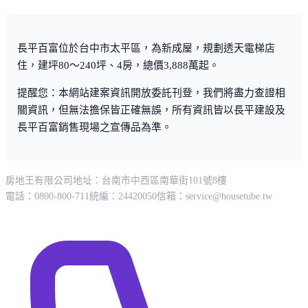
長平百富位於台中市太平區，為新成屋，規劃透天電梯店
住，建坪80～240坪、4房，總價3,888萬起。
提醒您：本網站建案資訊開放委託刊登，我們將盡力查證相
關資訊，但無法擔保皆正確無誤，所有資訊皆以長平建設及
長平百富銷售現場之宣傳品為準。
房地王有限公司
地址：台南市中西區南華街101號8樓
電話：0800-800-711
統編：24420050
信箱：
service@housetube.tw