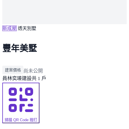
新成屋
透天別墅
豐年美墅
建案價格
尚未公開
員林
奕瑧建設
共 1 戶
掃描 QR Code 撥打