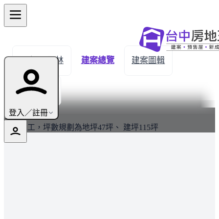
← 返回員林
建案總覽
建案圖輯
生活機能
最新
登入／註冊
全新完工，坪數規劃為地坪47坪、 建坪115坪