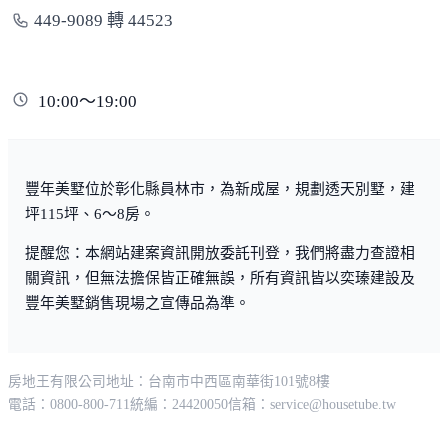
449-9089 轉 44523
醫療機構
員林基督教醫院
員榮醫院
10:00～19:00
政府機構
豐年美墅位於彰化縣員林市，為新成屋，規劃透天別墅，建
員林市公所
員林戶政所
員林消防局
員林分局
坪115坪、6～8房。
提醒您：本網站建案資訊開放委託刊登，我們將盡力查證相
關資訊，但無法擔保皆正確無誤，所有資訊皆以奕瑧建設及
豐年美墅銷售現場之宣傳品為準。
房地王有限公司
地址：台南市中西區南華街101號8樓
電話：0800-800-711
統編：24420050
信箱：
service@housetube.tw