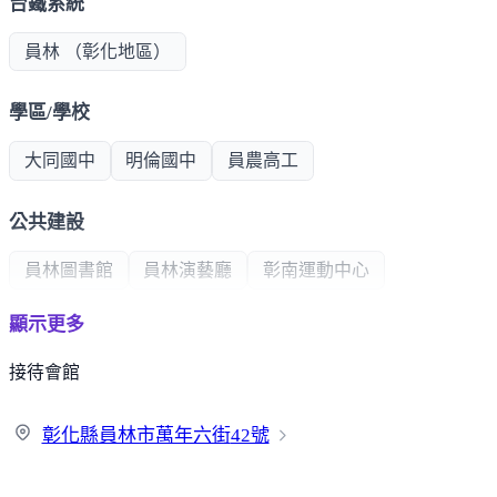
台鐵系統
員林 （彰化地區）
學區/學校
大同國中
明倫國中
員農高工
公共建設
員林圖書館
員林演藝廳
彰南運動中心
顯示更多
超商/賣場
接待會館
全聯
特力屋
大潤發
黃昏市場
省錢超市
彰化縣員林市萬年六街
42號
熱門商圈
中山商圈
莒光商圈