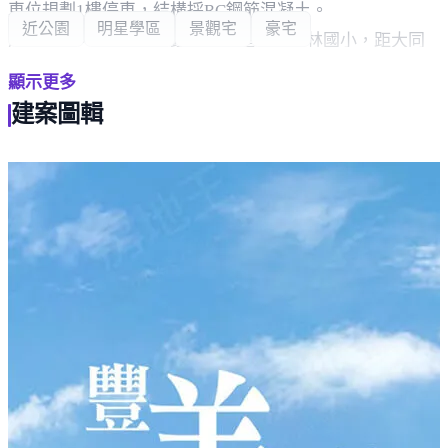
車位規劃1樓停車，結構採RC鋼筋混凝土。
近公園
明星學區
景觀宅
豪宅
周邊環境，車程約4分鐘即可抵達學區員林國小，距大同
國中約5分鐘車程，車程約4分鐘可至員林公園，距員林圖
顯示更多
書館約5分鐘車程。
建案圖輯
生活採買方面，車程約4分鐘可達全聯福利中心 員林南昌
店、員林第一市場，距家樂福超市 員林博愛店約6分鐘車
程，車程約7分鐘可達大潤發 員林店。
交通方面，約7分鐘車程可至員林車站，亦有國道1號及76
快速道路可利用，輕鬆往來各縣市。