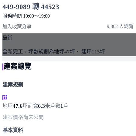
449-9089 轉 44523
服務時間 10:00～19:00
點擊上方掃描 QR Code 可快速撥打
9,862 人瀏覽
加入收藏
分享
最新
全新完工，坪數規劃為地坪47坪、 建坪115坪
建案總覽
建案規劃
住
47.6
6.3
1
地坪
坪
面寬
米
戶數
戶
建案價格
尚未公開
基本資料