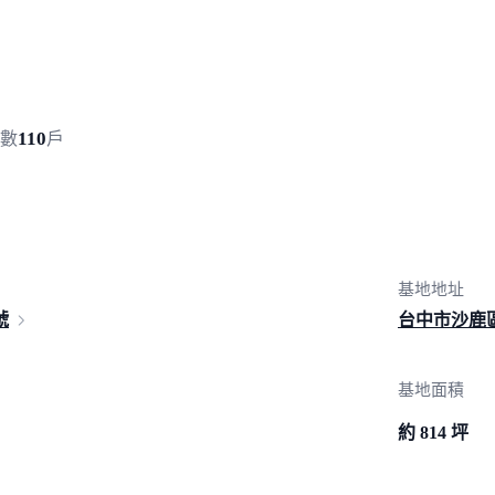
110
數
戶
基地地址
號
台中市沙鹿
基地面積
約 814 坪