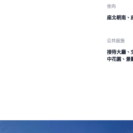
坐向
座北朝南、
公共設施
接待大廳、
中花園、景