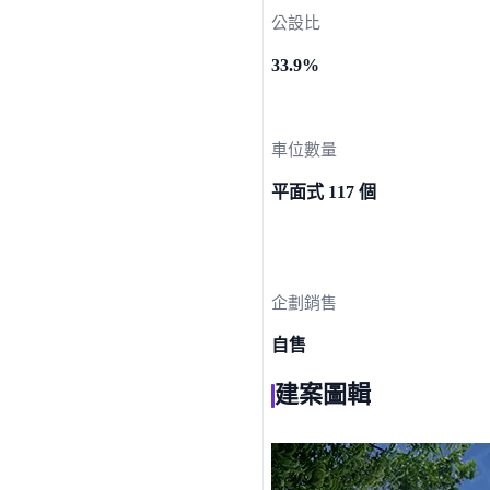
公設比
33.9%
車位數量
平面式 117 個
企劃銷售
自售
建案圖輯