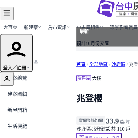
大首頁
新建案
房市資訊
中古屋租售
環景影音賞屋
最新
建案導覽
預計10月份交屋
← 返回沙鹿區
首頁
/
全部地區
/
沙鹿區
/
兆
登入／註冊
建案總覽
預售屋
大樓
建案圖輯
兆登櫻
新屋開箱
33.9
實價登錄均價
萬/坪
生活機能
沙鹿區
兆登建設
共 110 戶