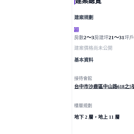
建案總覽
建案規劃
住
2～3
21～31
房數
房
建坪
坪
戶
建案價格
尚未公開
基本資料
接待會館
台中市沙鹿區中山路
618之5
樓層規劃
地下 2 層，地上 11 層