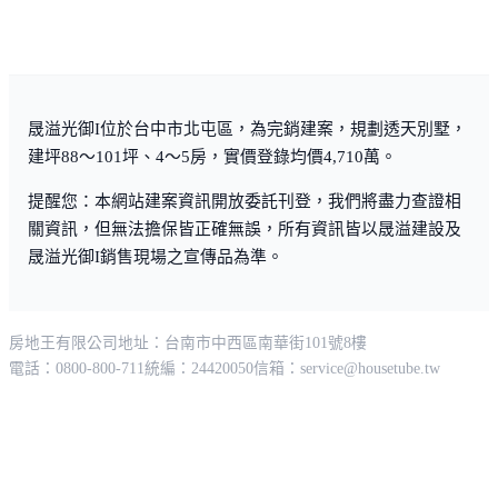
晟溢光御I位於台中市北屯區，為完銷建案，規劃透天別墅，
建坪88～101坪、4～5房，實價登錄均價4,710萬。
提醒您：本網站建案資訊開放委託刊登，我們將盡力查證相
關資訊，但無法擔保皆正確無誤，所有資訊皆以晟溢建設及
晟溢光御I銷售現場之宣傳品為準。
房地王有限公司
地址：台南市中西區南華街101號8樓
電話：0800-800-711
統編：24420050
信箱：
service@housetube.tw