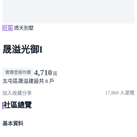
社區
透天別墅
晟溢光御I
4,710
實價登錄均價
萬
北屯區
晟溢建設
共 8 戶
17,869 人瀏覽
加入收藏
分享
社區總覽
基本資料