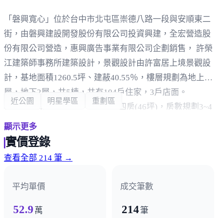
「磐興寬心」位於台中市北屯區崇德八路一段與安順東二
街，由磐興建設開發股份有限公司投資興建，全宏營造股
份有限公司營造，惠興廣告事業有限公司企劃銷售， 許榮
江建築師事務所建築設計，景觀設計由許富居上境景觀設
計，基地面積1260.5坪、建蔽40.55％，樓層規劃為地上14
層，地下2層，共5棟，共有104戶住家，3戶店面。
近公園
明星學區
重劃區
格局坪數規劃三房(40~42坪) 、 四房(46坪)，房數規劃3~4
房。
顯示更多
結構採RC鋼筋混凝土。
實價登錄
周邊環境，車程約4分鐘即可抵達學區四張犁國民小學，
查看全部 214 筆 →
車程約3分鐘可至四張犁國中，車程約3分鐘可至水湳生態
公園，車程約10~12分鐘可至臺中慈濟醫院，生活各項機
平均單價
成交筆數
能都相當方便。
52.9
214
生活採買方面，全聯福利中心、好市多、東山黃昏市場、
萬
筆