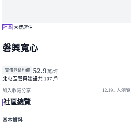
社區
大樓店住
磐興寬心
52.9
實價登錄均價
萬/坪
北屯區
磐興建設
共 107 戶
12,191 人瀏覽
加入收藏
分享
社區總覽
基本資料