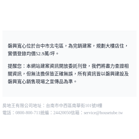
磐興寬心位於台中市北屯區，為完銷建案，規劃大樓店住，
實價登錄均價52.9萬/坪。
提醒您：本網站建案資訊開放委託刊登，我們將盡力查證相
關資訊，但無法擔保皆正確無誤，所有資訊皆以磐興建設及
磐興寬心銷售現場之宣傳品為準。
房地王有限公司
地址：台南市中西區南華街101號8樓
電話：0800-800-711
統編：24420050
信箱：
service@housetube.tw