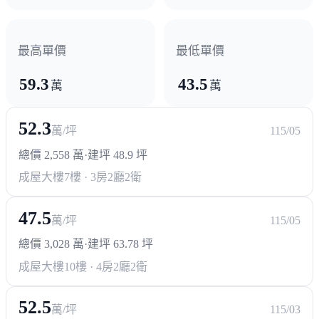
中清路商圈等皆在附近，購物採買相當便利。
交通出行方面，有國道1號、74號快速道路，松竹車站等
可利用，輕鬆往來各縣市。
最高單價
最低單價
59.3
43.5
萬
萬
52.3
萬/坪
115/05
總價 2,558 萬
·
建坪 48.9 坪
成屋大樓
7樓 · 3房2廳2衛
47.5
萬/坪
115/05
總價 3,028 萬
·
建坪 63.78 坪
成屋大樓
10樓 · 4房2廳2衛
52.5
萬/坪
115/03