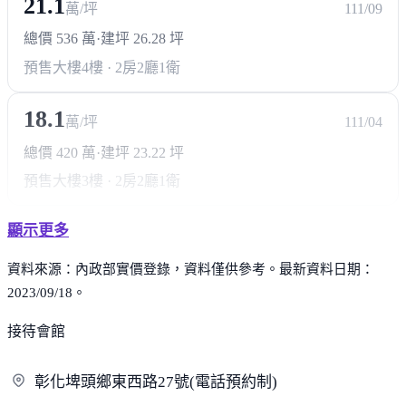
21.1
萬/坪
111/09
總價 536 萬
·
建坪 26.28 坪
預售大樓
4樓 · 2房2廳1衛
18.1
萬/坪
111/04
總價 420 萬
·
建坪 23.22 坪
預售大樓
3樓 · 2房2廳1衛
顯示更多
資料來源：內政部實價登錄，資料僅供參考。最新資料日期：
2023/09/18。
接待會館
彰化埤頭鄉東西路27號(電話預
約制)