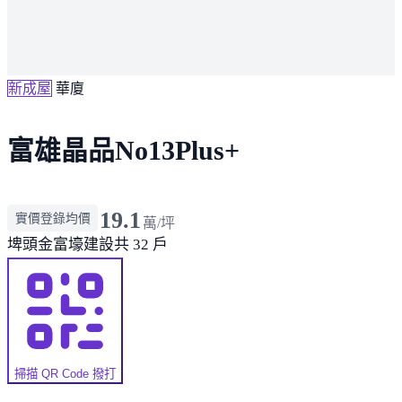
新成屋
華廈
富雄晶品No13Plus+
19.1
實價登錄均價
萬/坪
埤頭
金富壕建設
共 32 戶
掃描 QR Code 撥打