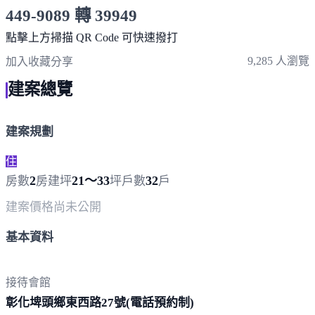
449-9089 轉 39949
服務時間 10:00～19:00
點擊上方掃描 QR Code 可快速撥打
9,285 人瀏覽
加入收藏
分享
建案總覽
建案規劃
住
2
21～33
32
房數
房
建坪
坪
戶數
戶
建案價格
尚未公開
基本資料
接待會館
彰化埤頭鄉東西路27號(電話預
約制)