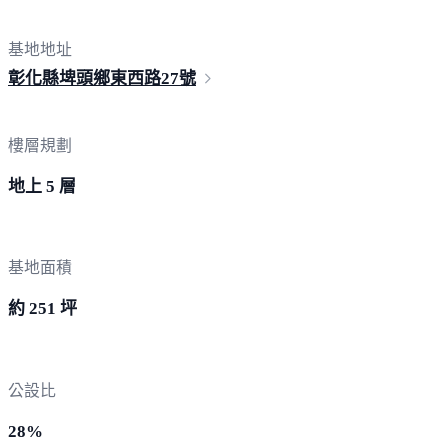
基地地址
彰化縣埤頭鄉東西路
27號
樓層規劃
地上 5 層
基地面積
約 251 坪
公設比
28%