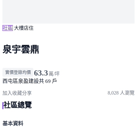
社區
大樓店住
泉宇雲鼎
63.3
實價登錄均價
萬/坪
西屯區
泉盈建設
共 69 戶
8,028 人瀏覽
加入收藏
分享
社區總覽
基本資料