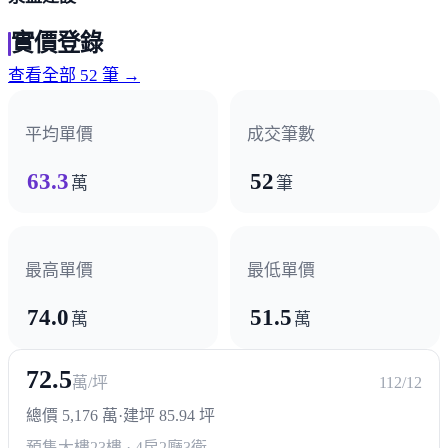
實價登錄
查看全部 52 筆 →
平均單價
成交筆數
63.3
52
萬
筆
最高單價
最低單價
74.0
51.5
萬
萬
72.5
萬/坪
112/12
總價 5,176 萬
·
建坪 85.94 坪
預售大樓
23樓 · 4房2廳3衛