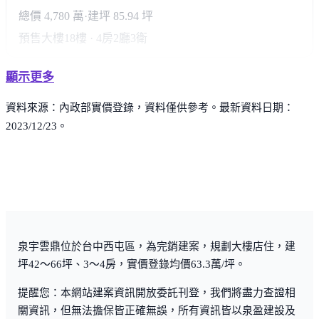
總價 4,780 萬
·
建坪 85.94 坪
預售大樓
18樓 · 4房2廳3衛
顯示更多
資料來源：內政部實價登錄，資料僅供參考。最新資料日期：
2023/12/23。
泉宇雲鼎位於台中西屯區，為完銷建案，規劃大樓店住，建
坪42～66坪、3～4房，實價登錄均價63.3萬/坪。
提醒您：本網站建案資訊開放委託刊登，我們將盡力查證相
關資訊，但無法擔保皆正確無誤，所有資訊皆以泉盈建設及