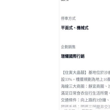
停車方式
平面式、機械式
企劃銷售
璟耀國際行銷
【住寅大晶囍】基地位於沙鹿
設33%，樓層規劃為地上10
海線三大商圈：靜宜商圈、
滿足日常食衣住行生活所需
交通條件：向上路約3分鐘
國道系統：國道三號龍井交流