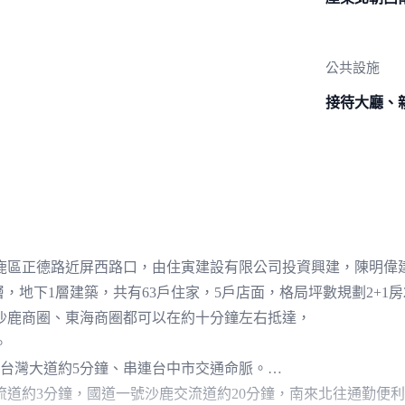
公共設施
接待大廳、
區正德路近屏西路口，由住寅建設有限公司投資興建，陳明偉建築師
層，地下1層建築，共有63戶住家，5戶店面，格局坪數規劃2+1房2
沙鹿商圈、東海商圈都可以在約十分鐘左右抵達，
。
、台灣大道約5分鐘、串連台中市交通命脈。
道約3分鐘，國道一號沙鹿交流道約20分鐘，南來北往通勤便利