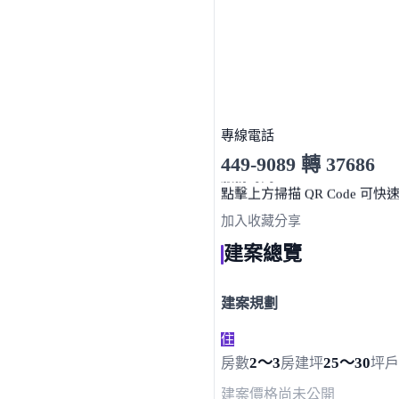
專線電話
449-9089 轉 37686
服務時間 10:00～19:00
點擊上方掃描 QR Code 可快
加入收藏
分享
建案總覽
建案規劃
住
2～3
25～30
房數
房
建坪
坪
戶
建案價格
尚未公開