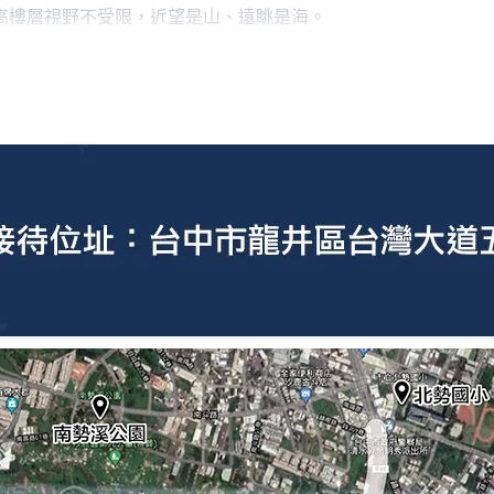
高樓層視野不受限，近望是山、遠眺是海。
院區」、「特五號道路」兩者都預計在2022年完工，在交通、