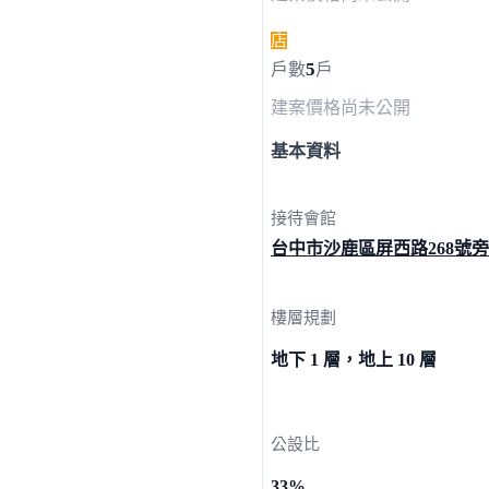
店
5
戶數
戶
建案價格
尚未公開
基本資料
接待會館
台中市沙鹿區屏西路26
8號旁
樓層規劃
地下 1 層，地上 10 層
公設比
33%