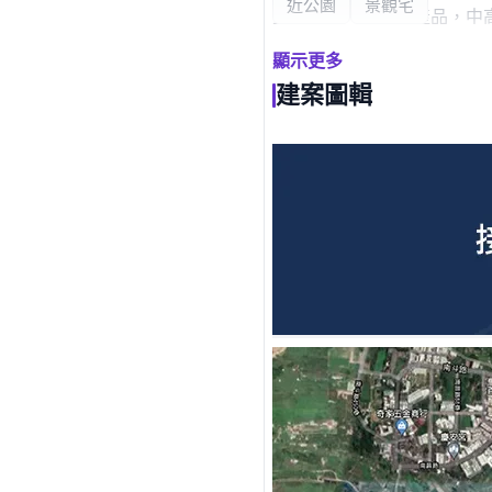
近公園
景觀宅
正德路唯一大樓型產品，中
未來發展：「光田醫院向上
顯示更多
建案圖輯