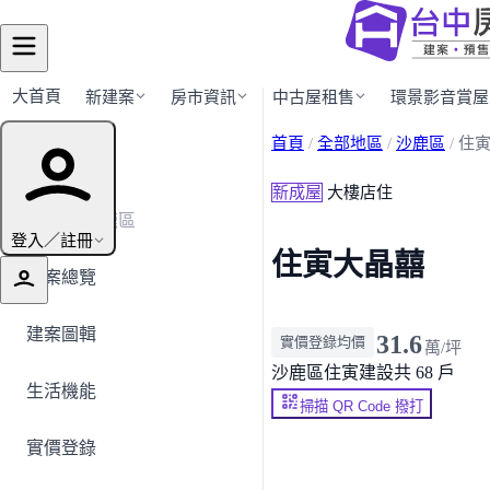
大首頁
新建案
房市資訊
中古屋租售
環景影音賞屋
首頁
/
全部地區
/
沙鹿區
/
住
建案導覽
新成屋
大樓店住
← 返回沙鹿區
登入／註冊
住寅大晶囍
建案總覽
建案圖輯
31.6
實價登錄均價
萬/坪
沙鹿區
住寅建設
共 68 戶
生活機能
掃描 QR Code 撥打
實價登錄