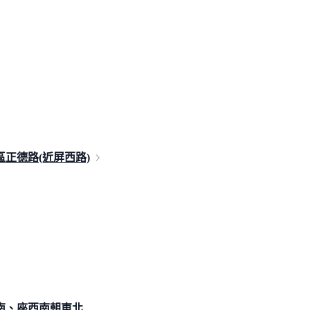
區正德路(近屏
西路)
南、座西南朝東北