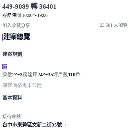
449-9089 轉 36401
服務時間 10:00～19:00
點擊上方掃描 QR Code 可快速撥打
23,581 人瀏覽
加入收藏
分享
建案總覽
建案規劃
住
2～3
24～35
110
房數
房
建坪
坪
戶數
戶
建案價格
尚未公開
基本資料
接待會館
台中市東勢區文新二街
33號