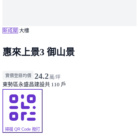
新成屋
大樓
惠來上景3 御山景
24.2
實價登錄均價
萬/坪
東勢區
永盛昌建設
共 110 戶
掃描 QR Code 撥打