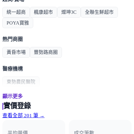
統一超商
楓康超市
燦坤3C
全聯生鮮超市
POYA寶雅
熱門商圈
黃昏市場
豐勢路商圈
醫療機構
東勢農民醫院
顯示更多
政府機構
實價登錄
警察局
區公所
國稅局
消防隊
地政所
查看全部 201 筆 →
平均單價
成交筆數