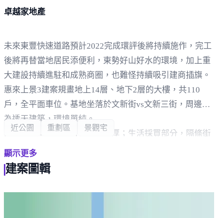
卓越家地產
未來東豐快速道路預計2022完成環評後將持續施作，完工
後將再替當地居民添便利，東勢好山好水的環境，加上重
大建設持續進駐和成熟商圈，也難怪持續吸引建商插旗。
惠來上景3建案規畫地上14層、地下2層的大樓，共110
戶，全平面車位。基地坐落於文新街vs文新三街，周邊多
為透天建築，環境單純。
近公園
重劃區
景觀宅
鄰近東新國中小，書香氣息濃厚；生活採買部分，隔條街
就是市中心豐勢路，路上商家多元如寶雅、全聯、燦坤等
顯示更多
應有盡有；黃昏市場、連鎖超商步行就到，相當便利。
建案圖輯