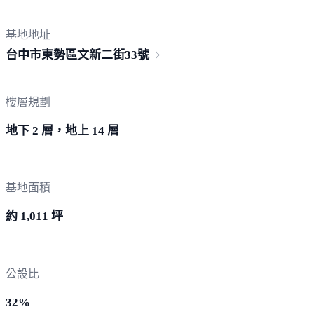
基地地址
台中市東勢區文新二街
33號
樓層規劃
地下 2 層，地上 14 層
基地面積
約 1,011 坪
公設比
32%