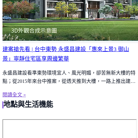
建案搶先看 | 台中東勢 永盛昌建設「惠來上景3 御山
景」寧靜住宅區享周邊繁華
永盛昌建設看準東勢環境宜人、風光明媚，卻苦無新大樓的特
點；從2015年來台中推案，從透天推到大樓，一路上推出建
案''惠來上景1、2''皆深受民眾喜愛、好評不斷。永盛昌建設又
閱讀全文 »
趁勢再推出''惠來上景3 御山景''大樓新案，相當值得期待。
地點與生活機能