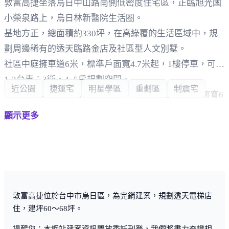
敦富高捷坐落烏日中山路南側低密度住宅區，正臨旭光國
小榮泉路上，烏日林新醫院生活圈。
基地方正，總面積約330坪，在高綠覆的生活區域中，規
劃周邊稀有的透天臨路金店及社區型人文別墅。
社區中庭擁車道6米，標準戶面寬4.7米起，1樓停車，可停
1-2台車；3衛，4~5房規劃空間。
近公園
捷運宅
明星學區
重劃區
制震宅
正臨20米榮泉路，臨路金店規劃，地坪：25~47坪，面寬6
米~11米，與比鄰的旭光國小蕹翠綠帶串連一氣。
顯示更多
出家門就到學區中的旭光國小及旭光國小附設公立幼兒
園，在家就能看到孩童在校園中，跑跑跳跳的愉快身影。
戶戶標配百分百義大利製造LUBE集團CREO廚具+林內三
機。喜來登飯店級American Standard，美國標準百年衛
浴。
敦富高捷位於台中市烏日區，為完銷建案，規劃透天電梯店
住，建坪60～68坪。
提醒您：本網站建案資訊開放委託刊登，我們將盡力查證相