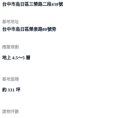
台中市烏日區三榮路二段
438號
基地地址
台中市烏日區榮泉路8
0號旁
樓層規劃
地上 4.5～5 層
基地面積
約 331 坪
建物坪數