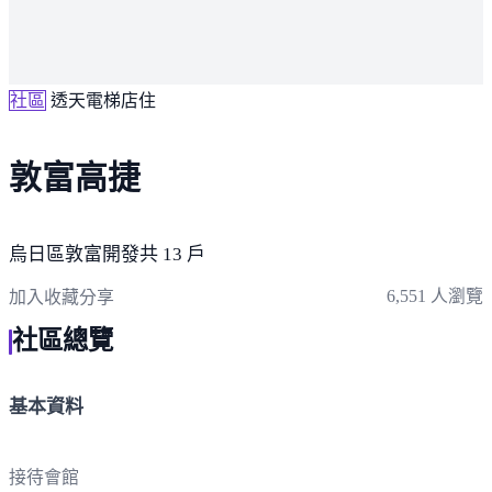
社區
透天電梯店住
敦富高捷
烏日區
敦富開發
共 13 戶
6,551 人瀏覽
加入收藏
分享
社區總覽
基本資料
接待會館