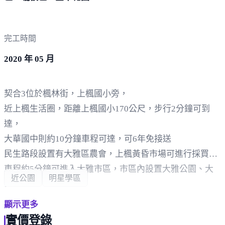
完工時間
2020 年 05 月
契合3位於楓林街，上楓國小旁，
近上楓生活圈，距離上楓國小170公尺，步行2分鐘可到
達，
大華國中則約10分鐘車程可達，可6年免接送
民生路段設置有大雅區農會，上楓黃昏市場可進行採買，
車程約5分鐘可進入大雅市區，市區內設置大雅公園、大
近公園
明星學區
榮公園，
基地近全聯福利中心，採買便利，延民生路段可進入大雅
顯示更多
市區、神岡市區，
實價登錄