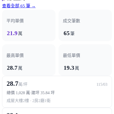
基地位於大雅市區、神岡市區的中間地段，交通便利，
查看全部 65 筆 →
神岡市區生活圈主要為中山路商圈，車程約4分鐘可到
達，
平均單價
成交筆數
沿神岡市區至中山路段可上國道一號高速公路。
21.9
65
萬
筆
最高單價
最低單價
28.7
19.3
萬
萬
28.7
萬/坪
115/03
總價 1,028 萬
·
建坪 35.84 坪
成屋大樓
2樓 · 2房2廳1衛