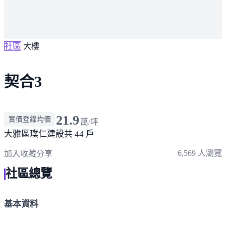
社區
大樓
契合3
21.9
實價登錄均價
萬/坪
大雅區
璞仁建設
共 44 戶
6,569 人瀏覽
加入收藏
分享
社區總覽
基本資料