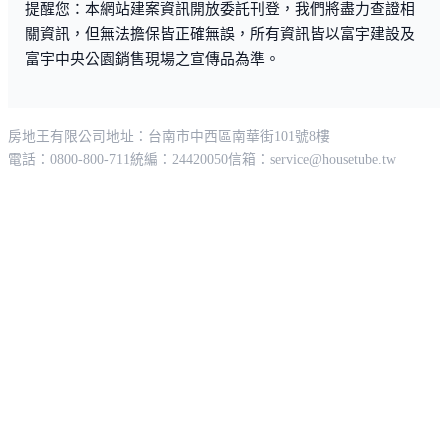
提醒您：本網站建案資訊開放委託刊登，我們將盡力查證相
關資訊，但無法擔保皆正確無誤，所有資訊皆以富宇建設及
富宇中央公園銷售現場之宣傳品為準。
房地王有限公司
地址：台南市中西區南華街101號8樓
電話：0800-800-711
統編：24420050
信箱：
service@housetube.tw