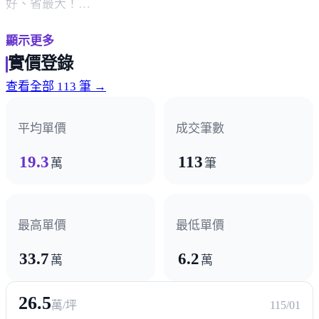
好、省最大！
中科第一品牌富宇建設打造，大中科第一棟2200坪基地健
顯示更多
康公園宅【富宇中央公園】，高科技防霾紗窗貼心建材加
實價登錄
上千坪社區私有綠地，讓屋裡屋外都能擁有清新好空氣。
查看全部 113 筆 →
近機場、台中港、台鐵、特1快速道、清水高中、中山路
商圈，無論是上班、出差、孩子教育、生活採買通通一次
平均單價
成交筆數
就到位。
以清水為核心的「大中科生活圈」吸引許多菁英家庭移
19.3
113
萬
筆
入，2-3房、六星級飯店公設的【富宇中央公園】是清水市
核心難得的大尺度幸福居所，10分鐘車程就到中科特區，
房價現省1百萬。首付3萬、月付8000元起，輕鬆就能擁
最高單價
最低單價
有，特別推薦珍稀「雙主臥」規劃，超高cp好宅，敬請搶
33.7
6.2
萬
萬
快預約！
接待中心：清水中山路(福宴餐廳對面)
26.5
預約專線：09868-51888 轉 30785
萬/坪
115/01