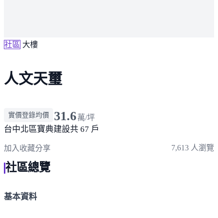
社區
大樓
人文天璽
31.6
實價登錄均價
萬/坪
台中北區
寶典建設
共 67 戶
7,613 人瀏覽
加入收藏
分享
社區總覽
基本資料