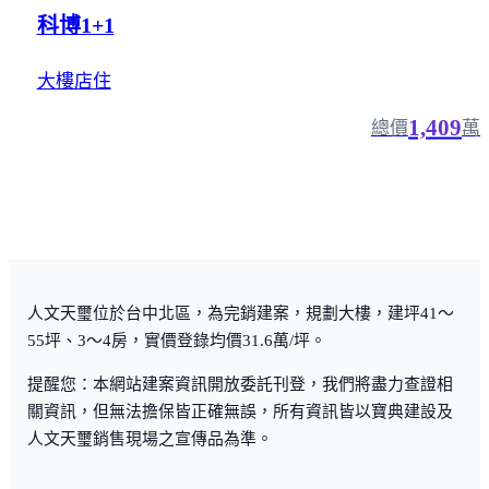
科博1+1
大樓店住
1,409
總價
萬
人文天璽位於台中北區，為完銷建案，規劃大樓，建坪41～
55坪、3～4房，實價登錄均價31.6萬/坪。
提醒您：本網站建案資訊開放委託刊登，我們將盡力查證相
關資訊，但無法擔保皆正確無誤，所有資訊皆以寶典建設及
人文天璽銷售現場之宣傳品為準。