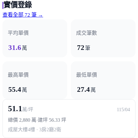
實價登錄
查看全部 72 筆 →
平均單價
成交筆數
31.6
72
萬
筆
最高單價
最低單價
55.4
27.4
萬
萬
51.1
萬/坪
115/04
總價 2,880 萬
·
建坪 56.33 坪
成屋大樓
4樓 · 3房2廳2衛