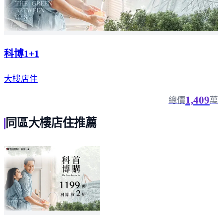
科博1+1
大樓店住
1,409
總價
萬
同區大樓店住推薦