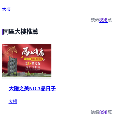
大樓
898
總價
萬
同區大樓推薦
大隱之美NO.3品日子
大樓
898
總價
萬