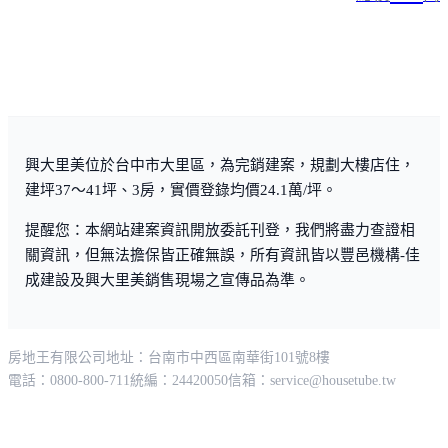
興大里美位於台中市大里區，為完銷建案，規劃大樓店住，
建坪37～41坪、3房，實價登錄均價24.1萬/坪。
提醒您：本網站建案資訊開放委託刊登，我們將盡力查證相
關資訊，但無法擔保皆正確無誤，所有資訊皆以豐邑機構-佳
成建設及興大里美銷售現場之宣傳品為準。
房地王有限公司
地址：台南市中西區南華街101號8樓
電話：0800-800-711
統編：24420050
信箱：
service@housetube.tw