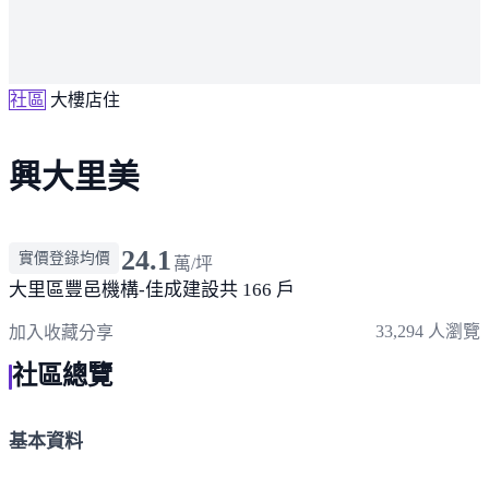
社區
大樓店住
興大里美
24.1
實價登錄均價
萬/坪
大里區
豐邑機構-佳成建設
共 166 戶
33,294 人瀏覽
加入收藏
分享
社區總覽
基本資料