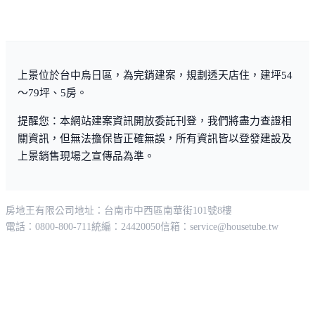
上景位於台中烏日區，為完銷建案，規劃透天店住，建坪54
～79坪、5房。
提醒您：本網站建案資訊開放委託刊登，我們將盡力查證相
關資訊，但無法擔保皆正確無誤，所有資訊皆以登發建設及
上景銷售現場之宣傳品為準。
房地王有限公司
地址：台南市中西區南華街101號8樓
電話：0800-800-711
統編：24420050
信箱：
service@housetube.tw