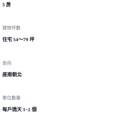
5 房
建物坪數
住宅 54～79 坪
坐向
座南朝北
車位數量
每戶透天 1~2 個