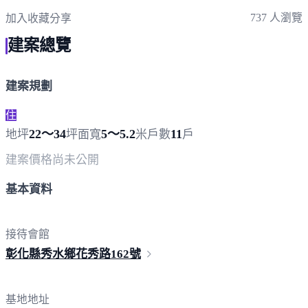
737 人瀏覽
加入收藏
分享
建案總覽
建案規劃
住
22～34
5～5.2
11
地坪
坪
面寬
米
戶數
戶
建案價格
尚未公開
基本資料
接待會館
彰化縣秀水鄉花秀路
162號
基地地址