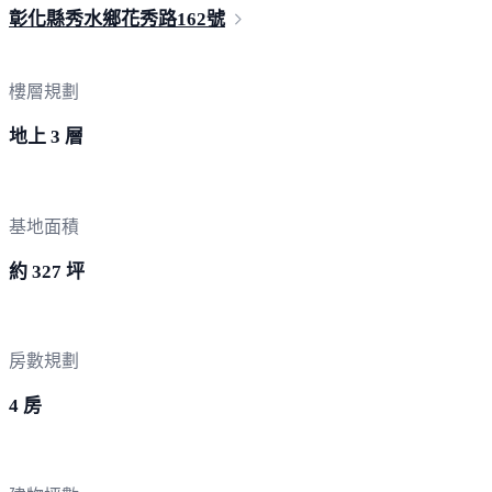
彰化縣秀水鄉花秀路
162號
樓層規劃
地上 3 層
基地面積
約 327 坪
房數規劃
4 房