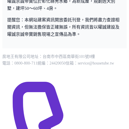
曜誠京誠帝寶位於彰化縣秀水鄉，為新成屋，規劃透天別
墅，建坪50～60坪、4房。
提醒您：本網站建案資訊開放委託刊登，我們將盡力查證相
關資訊，但無法擔保皆正確無誤，所有資訊皆以曜誠建設及
曜誠京誠帝寶銷售現場之宣傳品為準。
房地王有限公司
地址：台南市中西區南華街101號8樓
電話：0800-800-711
統編：24420050
信箱：
service@housetube.tw